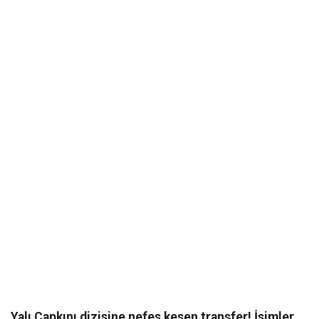
Yalı Çapkını dizisine nefes kesen transfer! İsimler