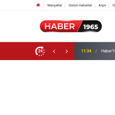
Manşetler
Günün Haberleri
Arşiv
S
24
15:52
Milyonl