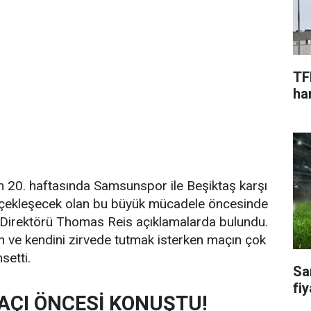
TF
har
n 20. haftasında Samsunspor ile Beşiktaş karşı
rçekleşecek olan bu büyük mücadele öncesinde
Direktörü Thomas Reis açıklamalarda bulundu.
an ve kendini zirvede tutmak isterken maçın çok
setti.
Sa
fiy
AÇI ÖNCESİ KONUŞTU!