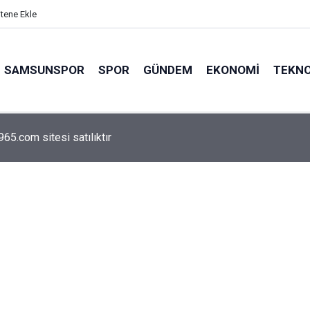
itene Ekle
SAMSUNSPOR
SPOR
GÜNDEM
EKONOMI
TEKNO
arca emekliyi ilgilendiriyor: Zamlı maaşlar hesaplarda