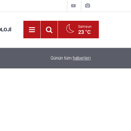
Samsun
LOJI
23 °C
13:53
Fahiş fiyatlar nedeniyle işletmelere 101 milyon l
Günün tüm
haberleri