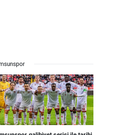
msunspor
msunspor galibiyet serisi ile tarihi