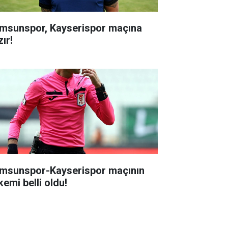
msunspor, Kayserispor maçına
ır!
msunspor-Kayserispor maçının
kemi belli oldu!