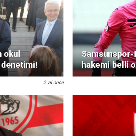
 okul
Samsunspor-K
 denetimi!
hakemi belli o
2 yıl önce