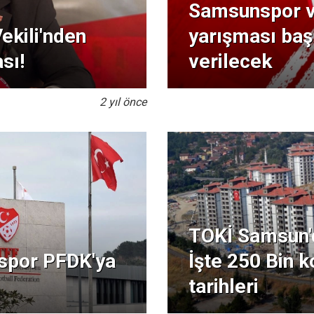
Samsunspor v
kili'nden
yarışması baş
sı!
verilecek
2 yıl önce
TOKİ Samsun'da
spor PFDK'ya
İşte 250 Bin k
tarihleri