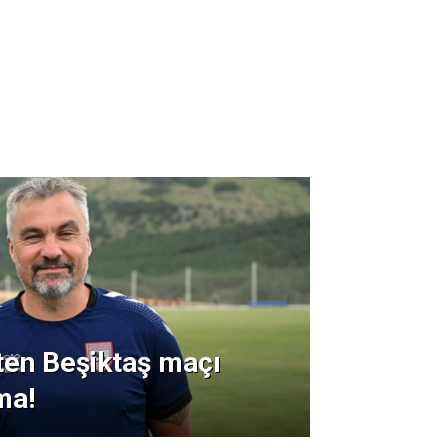
ten Beşiktaş maçı
ma!