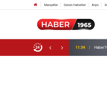
Manşetler
Günün Haberleri
Arşiv
S
24
15:52
Milyonl