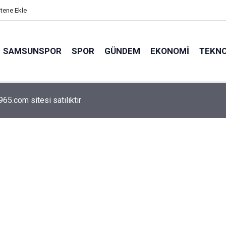
itene Ekle
SAMSUNSPOR
SPOR
GÜNDEM
EKONOMI
TEKNO
arca emekliyi ilgilendiriyor: Zamlı maaşlar hesaplarda