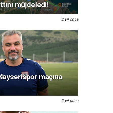
ttını müjdeledi!
2 yıl önce
Kayserispor maçına
2 yıl önce