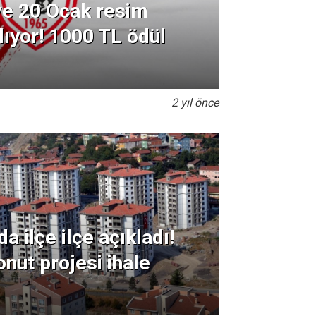
e 20 Ocak resim
lıyor! 1000 TL ödül
2 yıl önce
 ilçe ilçe açıkladı!
onut projesi ihale