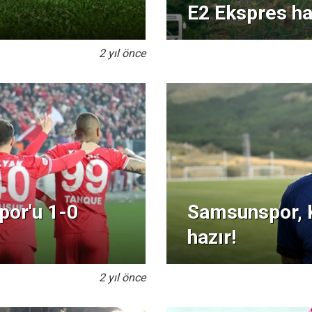
E2 Ekspres ha
2 yıl önce
or'u 1-0
Samsunspor, 
hazır!
2 yıl önce