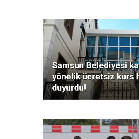
Samsun Belediyesi ka
yönelik ücretsiz kurs 
duyurdu!