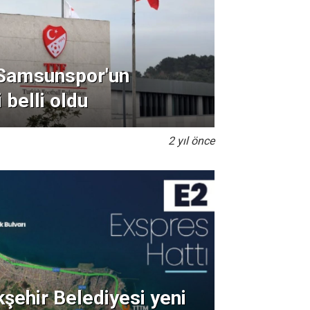
 Samsunspor'un
 belli oldu
2 yıl önce
ehir Belediyesi yeni