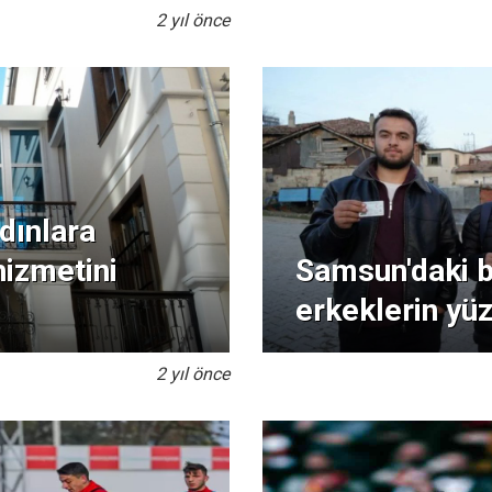
2 yıl önce
dınlara
hizmetini
Samsun'daki b
erkeklerin yüz
2 yıl önce