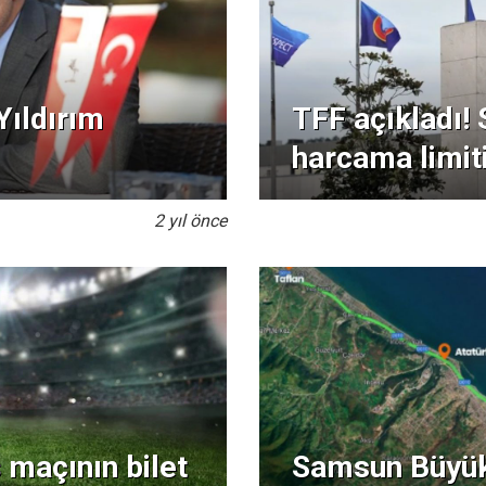
ıldırım
TFF açıkladı!
harcama limiti
2 yıl önce
maçının bilet
Samsun Büyükş