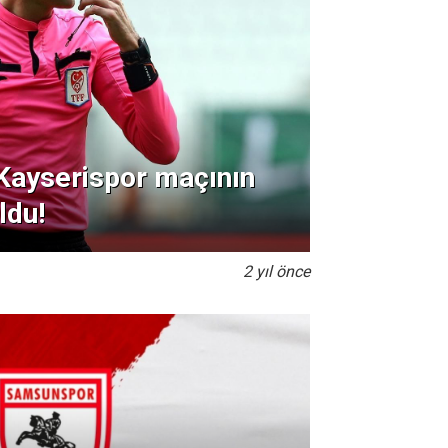
ayserispor maçının
ldu!
2 yıl önce