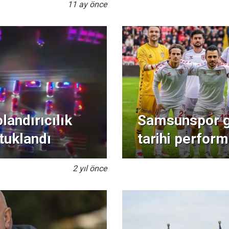
11 ay önce
landırıcılık
Samsunspor gal
tuklandı
tarihi perform
2 yıl önce