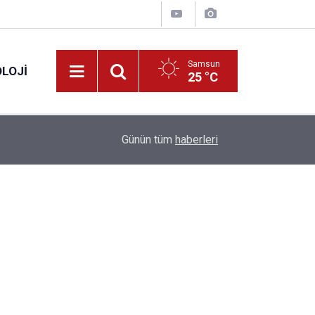
Samsun
LOJI
25 °C
13:53
Fahiş fiyatlar nedeniyle işletmelere 101 milyon l
Günün tüm
haberleri