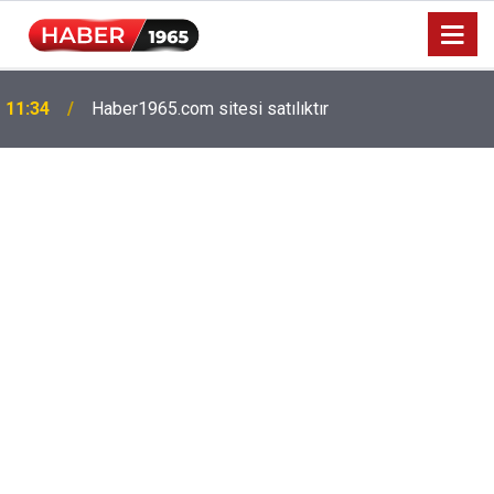
Milyonlarca emekliyi ilgilendiriyor: Zamlı maaşlar
15:52
hesaplarda