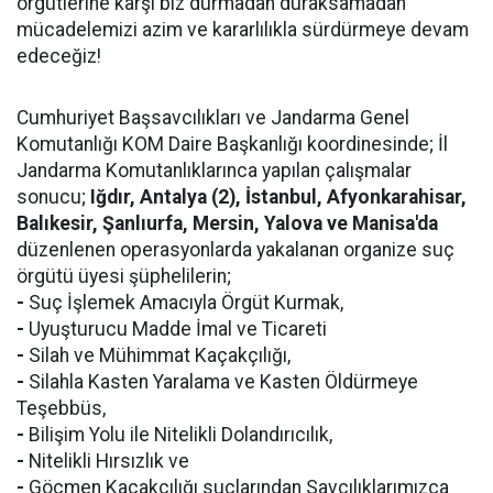
örgütlerine karşı biz durmadan duraksamadan
mücadelemizi azim ve kararlılıkla sürdürmeye devam
edeceğiz!
Cumhuriyet Başsavcılıkları ve Jandarma Genel
Komutanlığı KOM Daire Başkanlığı koordinesinde; İl
Jandarma Komutanlıklarınca yapılan çalışmalar
sonucu;
Iğdır, Antalya (2), İstanbul, Afyonkarahisar,
Balıkesir, Şanlıurfa, Mersin, Yalova ve Manisa'da
düzenlenen operasyonlarda yakalanan organize suç
örgütü üyesi şüphelilerin;
-
Suç İşlemek Amacıyla Örgüt Kurmak,
-
Uyuşturucu Madde İmal ve Ticareti
-
Silah ve Mühimmat Kaçakçılığı,
-
Silahla Kasten Yaralama ve Kasten Öldürmeye
Teşebbüs,
-
Bilişim Yolu ile Nitelikli Dolandırıcılık,
-
Nitelikli Hırsızlık ve
-
Göçmen Kaçakçılığı suçlarından Savcılıklarımızca