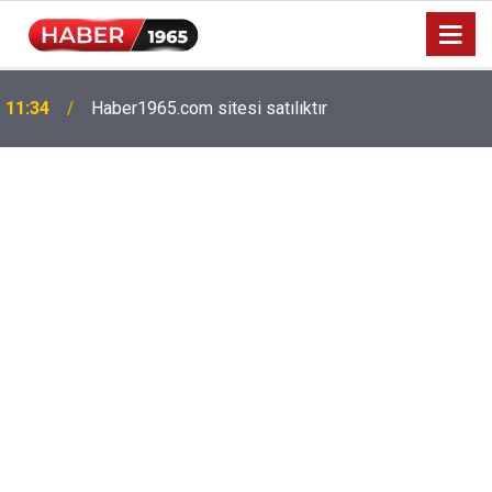
Milyonlarca emekliyi ilgilendiriyor: Zamlı maaşlar
15:52
hesaplarda