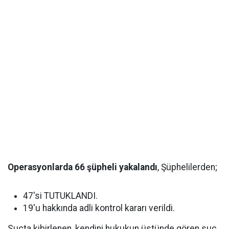
Operasyonlarda 66 şüpheli yakalandı
, Şüphelilerden;
47'si TUTUKLANDI.
19'u hakkında adli kontrol kararı verildi.
Suçta kibirlenen, kendini hukukun üstünde gören suç