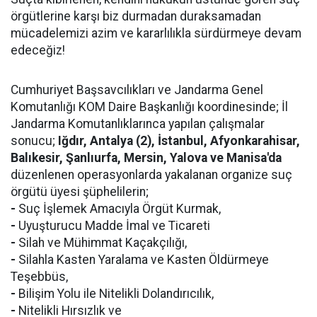
örgütlerine karşı biz durmadan duraksamadan
mücadelemizi azim ve kararlılıkla sürdürmeye devam
edeceğiz!
Cumhuriyet Başsavcılıkları ve Jandarma Genel
Komutanlığı KOM Daire Başkanlığı koordinesinde; İl
Jandarma Komutanlıklarınca yapılan çalışmalar
sonucu;
Iğdır, Antalya (2), İstanbul, Afyonkarahisar,
Balıkesir, Şanlıurfa, Mersin, Yalova ve Manisa'da
düzenlenen operasyonlarda yakalanan organize suç
örgütü üyesi şüphelilerin;
-
Suç İşlemek Amacıyla Örgüt Kurmak,
-
Uyuşturucu Madde İmal ve Ticareti
-
Silah ve Mühimmat Kaçakçılığı,
-
Silahla Kasten Yaralama ve Kasten Öldürmeye
Teşebbüs,
-
Bilişim Yolu ile Nitelikli Dolandırıcılık,
-
Nitelikli Hırsızlık ve