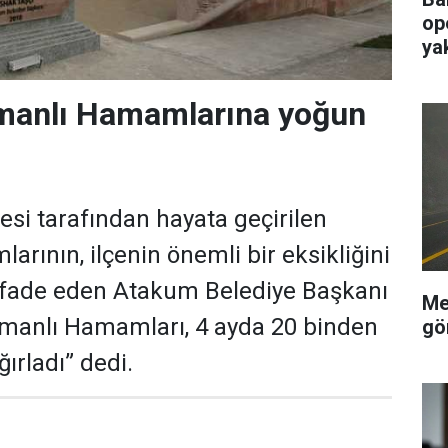
op
ya
anlı Hamamlarına yoğun
si tarafından hayata geçirilen
rının, ilçenin önemli bir eksikliğini
ifade eden Atakum Belediye Başkanı
Me
smanlı Hamamları, 4 ayda 20 binden
gö
ğırladı” dedi.