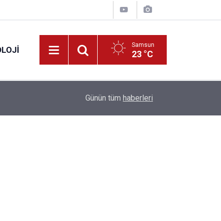
Samsun
LOJI
23 °C
13:53
Fahiş fiyatlar nedeniyle işletmelere 101 milyon l
Günün tüm
haberleri