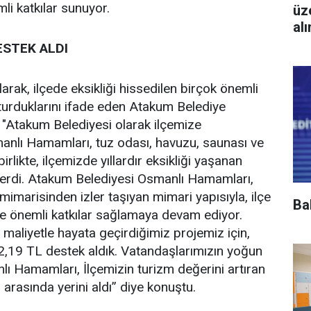
li katkılar sunuyor.
üz
al
ESTEK ALDI
rak, ilçede eksikliği hissedilen birçok önemli
uşturduklarını ifade eden Atakum Belediye
 "Atakum Belediyesi olarak ilçemize
anlı Hamamları, tuz odası, havuzu, saunası ve
irlikte, ilçemizde yıllardır eksikliği yaşanan
derdi. Atakum Belediyesi Osmanlı Hamamları,
mimarisinden izler taşıyan mimari yapısıyla, ilçe
Ba
de önemli katkılar sağlamaya devam ediyor.
 maliyetle hayata geçirdiğimiz projemiz için,
,19 TL destek aldık. Vatandaşlarımızın yoğun
nlı Hamamları, İlçemizin turizm değerini artıran
 arasında yerini aldı” diye konuştu.