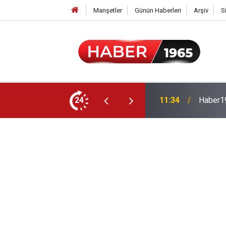
Manşetler
Günün Haberleri
Arşiv
S
24
15:52
Milyonl