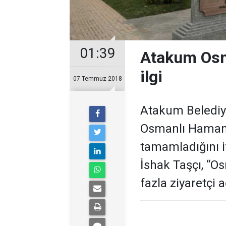
01:39
Atakum Osm
ilgi
07 Temmuz 2018
Atakum Belediye
Osmanlı Hamamla
tamamladığını 
İshak Taşçı, “O
fazla ziyaretçi a