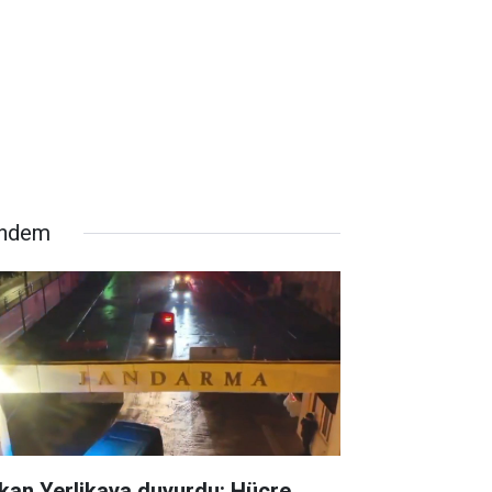
ndem
kan Yerlikaya duyurdu: Hücre