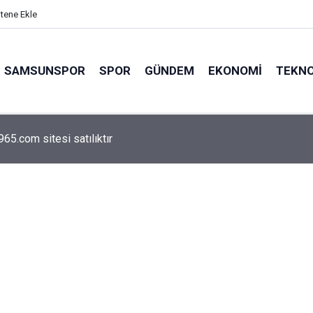
itene Ekle
SAMSUNSPOR
SPOR
GÜNDEM
EKONOMI
TEKNO
arca emekliyi ilgilendiriyor: Zamlı maaşlar hesaplarda