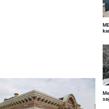
ME
ka
Me
sa