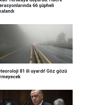
erasyonlarında 66 şüpheli
kalandı
teoroloji 81 ili uyardı! Göz gözü
rmeyecek