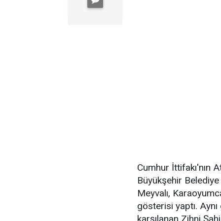
Cumhur İttifakı'nın
Büyükşehir Belediye 
Meyvalı, Karaoyumca
gösterisi yaptı. Ayn
karşılanan Zihni Şahi