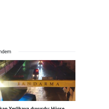
ndem
kan Yerlikaya duyurdu: Hücre