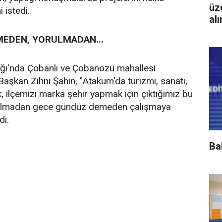
üz
 istedi.
al
EDEN, YORULMADAN...
ı'nda Çobanlı ve Çobanözü mahallesi
Başkan Zihni Şahin, "Atakum'da turizmi, sanatı,
k, ilçemizi marka şehir yapmak için çıktığımız bu
rulmadan gece gündüz demeden çalışmaya
di.
Ba