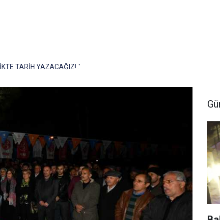
KTE TARİH YAZACAĞIZ!..'
Gü
Ba