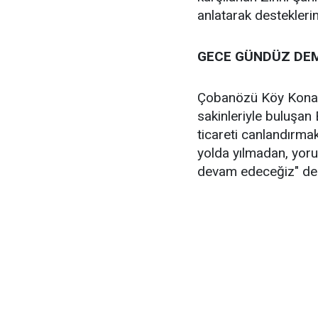
anlatarak desteklerini
GECE GÜNDÜZ DEM
Çobanözü Köy Konağ
sakinleriyle buluşan 
ticareti canlandırma
yolda yılmadan, yo
devam edeceğiz" de