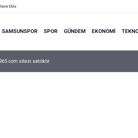
itene Ekle
SAMSUNSPOR
SPOR
GÜNDEM
EKONOMI
TEKNO
arca emekliyi ilgilendiriyor: Zamlı maaşlar hesaplarda