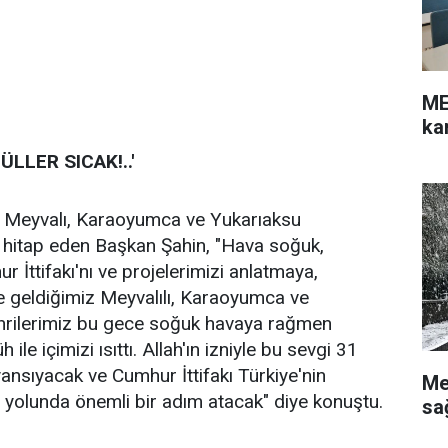
ME
ka
LLER SICAK!..'
a Meyvalı, Karaoyumca ve Yukarıaksu
a hitap eden Başkan Şahin, "Hava soğuk,
r İttifakı'nı ve projelerimizi anlatmaya,
e geldiğimiz Meyvalılı, Karaoyumca ve
hrilerimiz bu gece soğuk havaya rağmen
 ile içimizi ısıttı. Allah'ın izniyle bu sevgi 31
ansıyacak ve Cumhur İttifakı Türkiye'nin
Me
 yolunda önemli bir adım atacak" diye konuştu.
sa