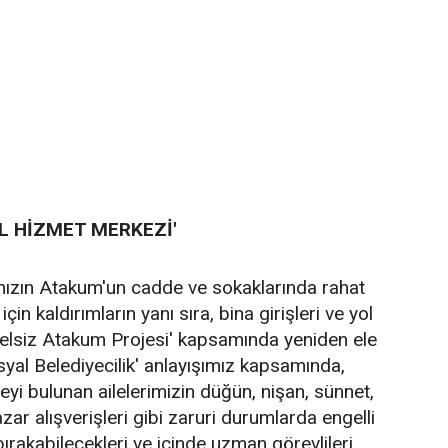
L HİZMET MERKEZİ'
mızın Atakum'un cadde ve sokaklarında rahat
çin kaldırımların yanı sıra, bina girişleri ve yol
gelsiz Atakum Projesi' kapsamında yeniden ele
syal Belediyecilik' anlayışımız kapsamında,
eyi bulunan ailelerimizin düğün, nişan, sünnet,
ar alışverişleri gibi zaruri durumlarda engelli
 bırakabilecekleri ve içinde uzman görevlileri