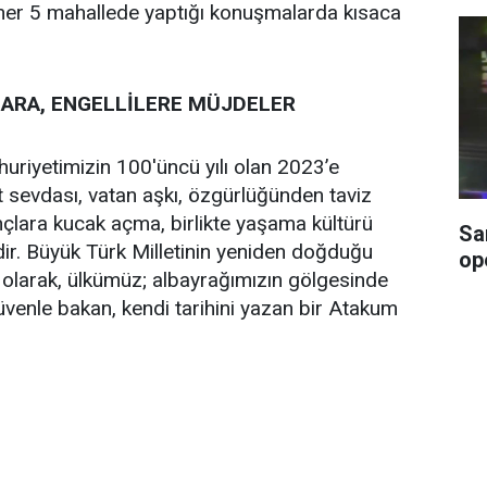
 her 5 mahallede yaptığı konuşmalarda kısaca
LARA, ENGELLİLERE MÜJDELER
iyetimizin 100'üncü yılı olan 2023’e
et sevdası, vatan aşkı, özgürlüğünden taviz
çlara kucak açma, birlikte yaşama kültürü
Sa
ir. Büyük Türk Milletinin yeniden doğduğu
op
olarak, ülkümüz; albayrağımızın gölgesinde
üvenle bakan, kendi tarihini yazan bir Atakum