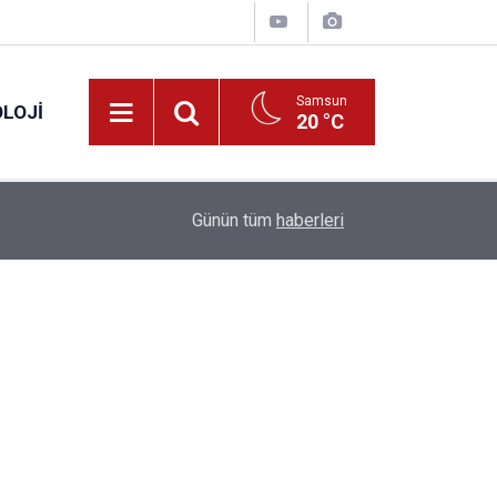
Samsun
LOJI
20 °C
13:53
Fahiş fiyatlar nedeniyle işletmelere 101 milyon l
Günün tüm
haberleri