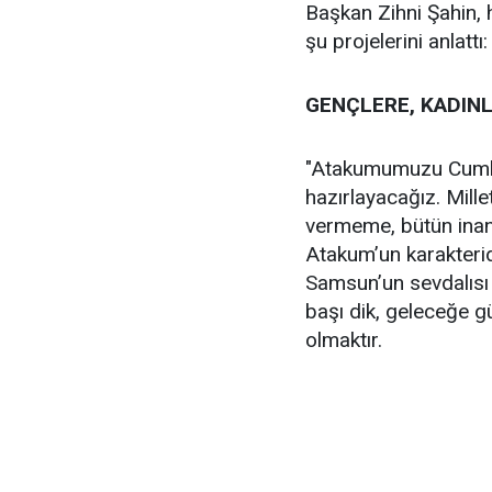
Başkan Zihni Şahin,
şu projelerini anlattı:
GENÇLERE, KADIN
"Atakumumuzu Cumhur
hazırlayacağız. Mill
vermeme, bütün inan
Atakum’un karakterid
Samsun’un sevdalısı 
başı dik, geleceğe g
olmaktır.