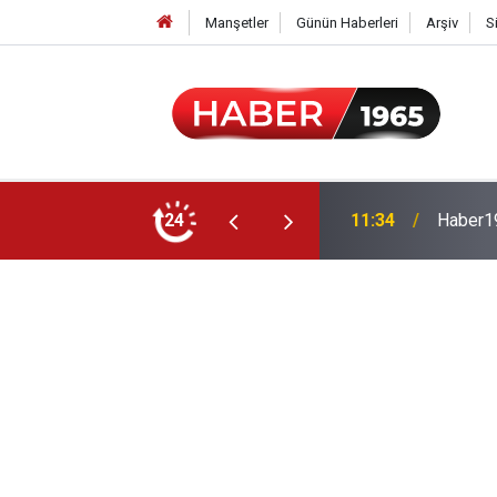
Manşetler
Günün Haberleri
Arşiv
S
24
15:52
Milyonl