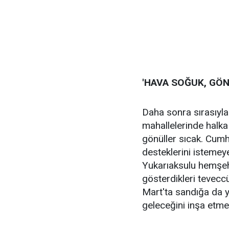
'HAVA SOĞUK, GÖNÜ
Daha sonra sırasıyl
mahallelerinde halk
gönüller sıcak. Cumhu
desteklerini istemey
Yukarıaksulu hemşe
gösterdikleri teveccüh
Mart'ta sandığa da y
geleceğini inşa etme