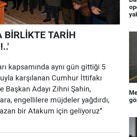
op
ya
 BİRLİKTE TARİH
.'
rı kapsamında aynı gün gittiği 5
yla karşılanan Cumhur İttifakı
e Başkan Adayı Zihni Şahin,
Me
ara, engellilere müjdeler yağdırdı,
gö
yazan bir Atakum için geliyoruz"