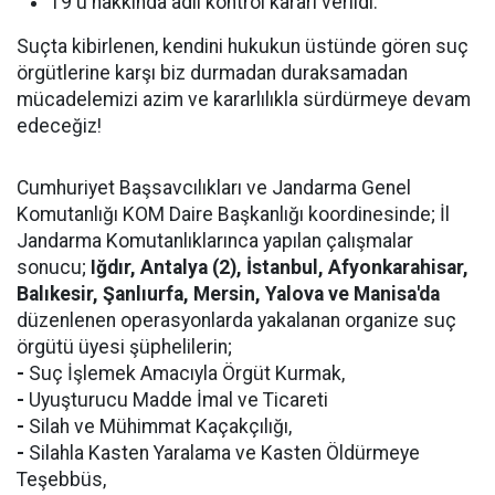
19'u hakkında adli kontrol kararı verildi.
Suçta kibirlenen, kendini hukukun üstünde gören suç
örgütlerine karşı biz durmadan duraksamadan
mücadelemizi azim ve kararlılıkla sürdürmeye devam
edeceğiz!
Cumhuriyet Başsavcılıkları ve Jandarma Genel
Komutanlığı KOM Daire Başkanlığı koordinesinde; İl
Jandarma Komutanlıklarınca yapılan çalışmalar
sonucu;
Iğdır, Antalya (2), İstanbul, Afyonkarahisar,
Balıkesir, Şanlıurfa, Mersin, Yalova ve Manisa'da
düzenlenen operasyonlarda yakalanan organize suç
örgütü üyesi şüphelilerin;
-
Suç İşlemek Amacıyla Örgüt Kurmak,
-
Uyuşturucu Madde İmal ve Ticareti
-
Silah ve Mühimmat Kaçakçılığı,
-
Silahla Kasten Yaralama ve Kasten Öldürmeye
Teşebbüs,