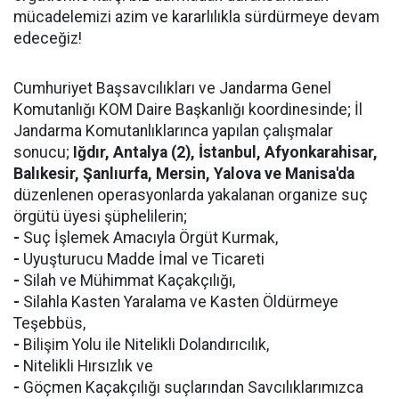
mücadelemizi azim ve kararlılıkla sürdürmeye devam
edeceğiz!
Cumhuriyet Başsavcılıkları ve Jandarma Genel
Komutanlığı KOM Daire Başkanlığı koordinesinde; İl
Jandarma Komutanlıklarınca yapılan çalışmalar
sonucu;
Iğdır, Antalya (2), İstanbul, Afyonkarahisar,
Balıkesir, Şanlıurfa, Mersin, Yalova ve Manisa'da
düzenlenen operasyonlarda yakalanan organize suç
örgütü üyesi şüphelilerin;
-
Suç İşlemek Amacıyla Örgüt Kurmak,
-
Uyuşturucu Madde İmal ve Ticareti
-
Silah ve Mühimmat Kaçakçılığı,
-
Silahla Kasten Yaralama ve Kasten Öldürmeye
Teşebbüs,
-
Bilişim Yolu ile Nitelikli Dolandırıcılık,
-
Nitelikli Hırsızlık ve
-
Göçmen Kaçakçılığı suçlarından Savcılıklarımızca