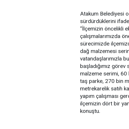
Atakum Belediyesi ola
sürdürdüklerini ifad
“İlçemizin öncelikli 
çalışmalarımızda önem
sürecimizde ilçemizde
dağ malzemesi serim
vatandaşlarımızla bu
başladığımız görev 
malzeme serimi, 60 b
taş parke, 270 bin m
metrekarelik satıh 
yapım çalışması gerçe
ilçemizin dört bir y
konuştu.