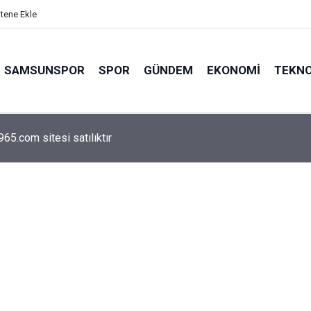
itene Ekle
SAMSUNSPOR
SPOR
GÜNDEM
EKONOMI
TEKNO
arca emekliyi ilgilendiriyor: Zamlı maaşlar hesaplarda