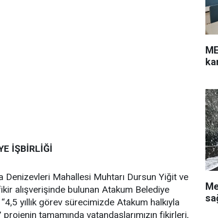
ME
ka
E İŞBİRLİĞİ
a Denizevleri Mahallesi Muhtarı Dursun Yiğit ve
Me
fikir alışverişinde bulunan Atakum Belediye
sa
 “4,5 yıllık görev sürecimizde Atakum halkıyla
rojenin tamamında vatandaşlarımızın fikirleri,