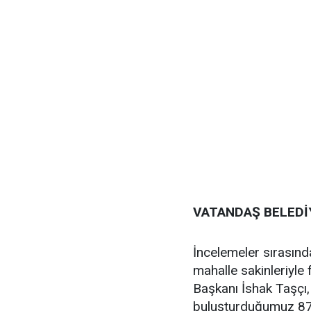
VATANDAŞ BELEDİY
İncelemeler sırasınd
mahalle sakinleriyle 
Başkanı İshak Taşçı,
buluşturduğumuz 87 p