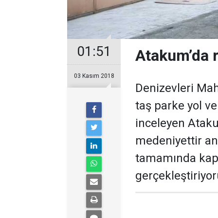
01:51
Atakum’da r
03 Kasım 2018
Denizevleri Maha
taş parke yol ve
inceleyen Ataku
medeniyettir an
tamamında kapsa
gerçekleştiriyor