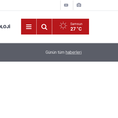
Samsun
LOJI
27 °C
13:53
Fahiş fiyatlar nedeniyle işletmelere 101 milyon l
Günün tüm
haberleri