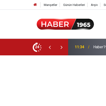
Manşetler
Günün Haberleri
Arşiv
S
24
15:52
Milyonl