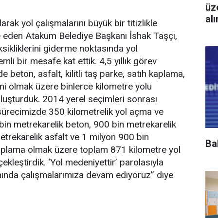
üz
al
rak yol çalışmalarını büyük bir titizlikle
e eden Atakum Belediye Başkanı İshak Taşçı,
eksikliklerini giderme noktasında yol
li bir mesafe kat ettik. 4,5 yıllık görev
 beton, asfalt, kilitli taş parke, satıh kaplama,
i olmak üzere binlerce kilometre yolu
luşturduk. 2014 yerel seçimleri sonrası
sürecimizde 350 kilometrelik yol açma ve
in metrekarelik beton, 900 bin metrekarelik
etrekarelik asfalt ve 1 milyon 900 bin
Ba
kaplama olmak üzere toplam 871 kilometre yol
kleştirdik. ‘Yol medeniyettir’ parolasıyla
anında çalışmalarımıza devam ediyoruz” diye