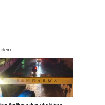
ndem
kan Yerlikaya duyurdu: Hücre