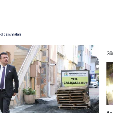
l çalışmaları
Gü
Ba