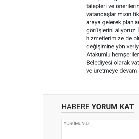
talepleri ve öneriler
vatandaşlarımızın fik
araya gelerek planla
görüşlerini alıyoruz.
hizmetlerimize de ol
değişimine yön veri
Atakumlu hemşerile
Belediyesi olarak va
ve üretmeye devam di
HABERE
YORUM KAT