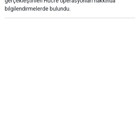
gerçekleştirilen Hücre operasyonları hakkında
bilgilendirmelerde bulundu.