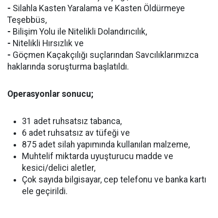
-
Silahla Kasten Yaralama ve Kasten Öldürmeye
Teşebbüs,
-
Bilişim Yolu ile Nitelikli Dolandırıcılık,
-
Nitelikli Hırsızlık ve
-
Göçmen Kaçakçılığı suçlarından Savcılıklarımızca
haklarında soruşturma başlatıldı.
Operasyonlar sonucu;
31 adet ruhsatsız tabanca,
6 adet ruhsatsız av tüfeği ve
875 adet silah yapımında kullanılan malzeme,
Muhtelif miktarda uyuşturucu madde ve
kesici/delici aletler,
Çok sayıda bilgisayar, cep telefonu ve banka kartı
ele geçirildi.