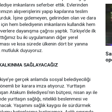
ediye imkanlarını seferber ettik. Evlerinden
mızın alışverişlerini yapıp kapılarına teslim
urduk. İşine gidemeyen, gelirinden olan ve dara
 için hem belediyenin imkanlarını kullandık hem
erlere dayanışma çağrısı yaptık. Türkiye’de ilk
tığımız bu iki uygulamanın diğer yerel
ması ve kısa sürede ülkenin dört bir yanına
 mutluluk duyuyoruz.
Sa
op
KALKINMA SAĞLAYACAĞIZ
iye’ye gerçek anlamda sosyal belediyeciliği
 önemli bir karara imza atıyoruz. Yurttaşın
uşan Atakum Belediyesi’nin bütçesi, nisan ayı ile
e yurttaşın sağlığı, nitelikli beslenmesi ve
nacak. Yaşamını sağlık kaygısı ile sürdürmek
plumu betonlaşma kurtaramaz. Açlık sınırında