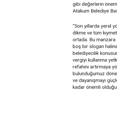
gibi değerlerin önemin
Atakum Belediye Başk
“Son yıllarda yerel y
dikme ve tüm kıymetli
ortada. Bu manzara il
boş bir slogan halin
belediyecilik konusu
vergiyi kullanma yetk
refahını artırmaya y
bulunduğumuz dönem; 
ve dayanışmayı güçl
kadar önemli olduğunu