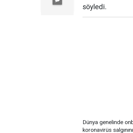
söyledi.
Dünya genelinde onbi
koronavirüs salgını