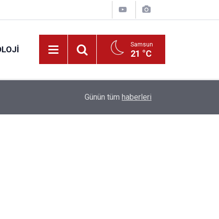
Samsun
LOJI
21 °C
13:53
Fahiş fiyatlar nedeniyle işletmelere 101 milyon l
Günün tüm
haberleri