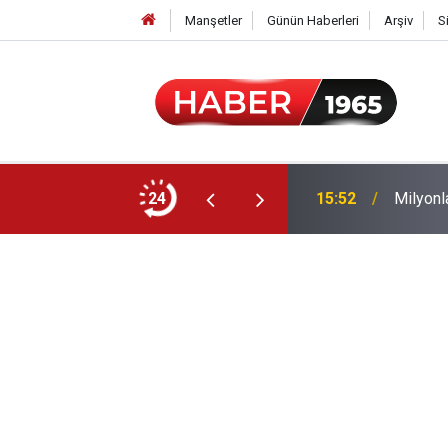
Manşetler
Günün Haberleri
Arşiv
S
24
15:52
Milyonl