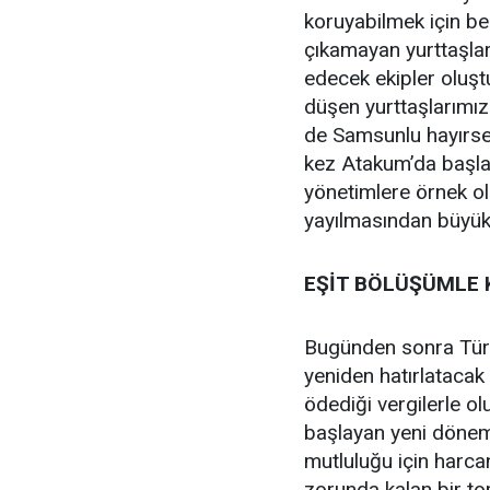
koruyabilmek için bel
çıkamayan yurttaşları
edecek ekipler oluşt
düşen yurttaşlarımız
de Samsunlu hayırsev
kez Atakum’da başlat
yönetimlere örnek ol
yayılmasından büyük
EŞİT BÖLÜŞÜMLE 
Bugünden sonra Türk
yeniden hatırlatacak
ödediği vergilerle ol
başlayan yeni dönemd
mutluluğu için harca
zorunda kalan bir to