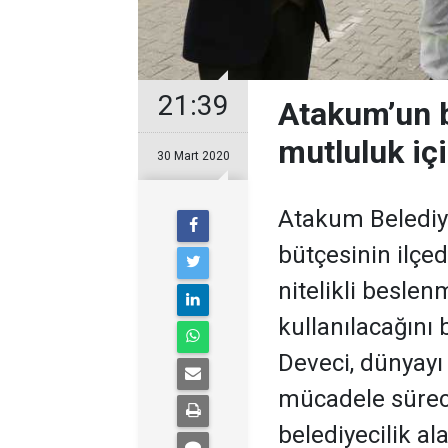
21:39
Atakum’un b
mutluluk içi
30 Mart 2020
Atakum Belediye
bütçesinin ilçed
nitelikli beslen
kullanılacağını 
Deveci, dünyayı 
mücadele süreci
belediyecilik a