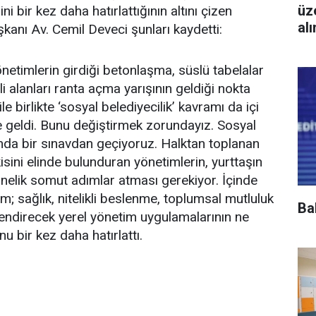
üz
i bir kez daha hatırlattığının altını çizen
al
anı Av. Cemil Deveci şunları kaydetti:
önetimlerin girdiği betonlaşma, süslü tabelalar
 alanları ranta açma yarışının geldiği nokta
e birlikte ‘sosyal belediyecilik’ kavramı da içi
e geldi. Bunu değiştirmek zorundayız. Sosyal
nda bir sınavdan geçiyoruz. Halktan toplanan
isini elinde bulunduran yönetimlerin, yurttaşın
önelik somut adımlar atması gerekiyor. İçinde
sağlık, nitelikli beslenme, toplumsal mutluluk
Ba
endirecek yerel yönetim uygulamalarının ne
 bir kez daha hatırlattı.