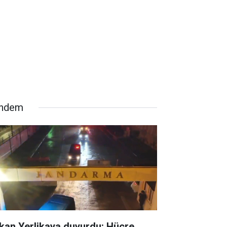
ndem
kan Yerlikaya duyurdu: Hücre