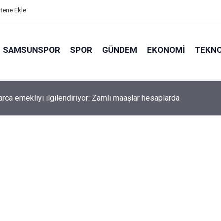
itene Ekle
SAMSUNSPOR
SPOR
GÜNDEM
EKONOMI
TEKNO
arca emekliyi ilgilendiriyor: Zamlı maaşlar hesaplarda