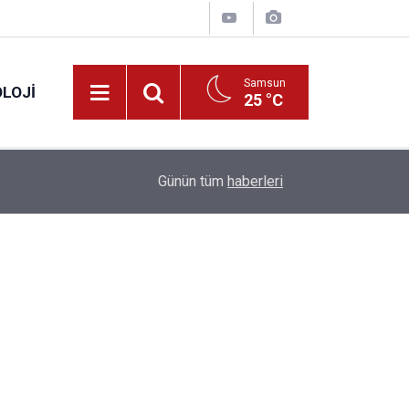
Samsun
LOJI
25 °C
13:53
Fahiş fiyatlar nedeniyle işletmelere 101 milyon l
Günün tüm
haberleri