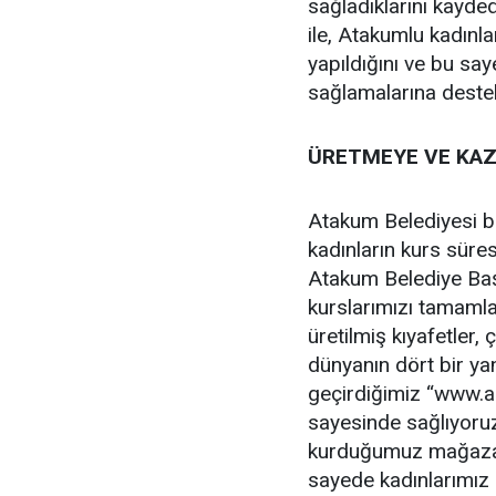
sağladıklarını kayded
ile, Atakumlu kadınla
yapıldığını ve bu say
sağlamalarına destek
ÜRETMEYE VE KA
Atakum Belediyesi b
kadınların kurs süres
Atakum Belediye Baş
kurslarımızı tamamlay
üretilmiş kıyafetler, 
dünyanın dört bir ya
geçirdiğimiz “www.ak
sayesinde sağlıyoruz.
kurduğumuz mağazala
sayede kadınlarımız