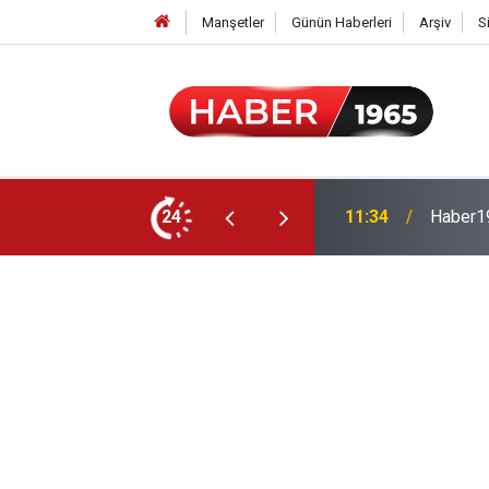
Manşetler
Günün Haberleri
Arşiv
S
24
15:52
Milyonl