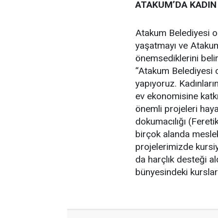
ATAKUM’DA KADIN
Atakum Belediyesi ol
yaşatmayı ve Atakum 
önemsediklerini beli
“Atakum Belediyesi ol
yapıyoruz. Kadınları
ev ekonomisine katk
önemli projeleri hay
dokumacılığı (Fereti
birçok alanda meslek
projelerimizde kursi
da harçlık desteği 
bünyesindeki kursla