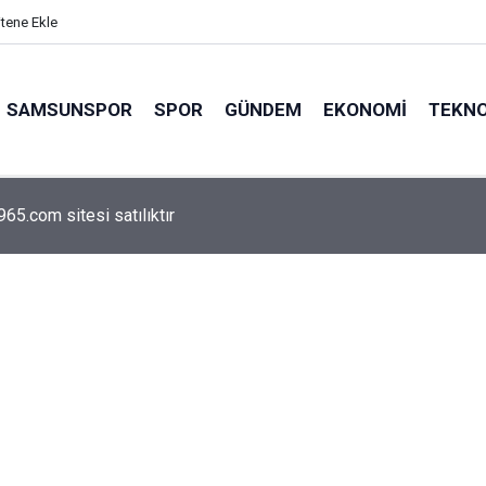
itene Ekle
SAMSUNSPOR
SPOR
GÜNDEM
EKONOMI
TEKNO
arca emekliyi ilgilendiriyor: Zamlı maaşlar hesaplarda