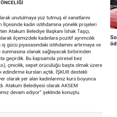
 ÖNCELİĞİ
arak unutulmaya yüz tutmuş el sanatlarını
İlçesinde kadın istihdamına yönelik projeleri
rten Atakum Belediye Başkanı İshak Taşçı,
So
arak ilçemizdeki kadınlara pozitif ayrımcılık
öd
n iş gücü piyasasındaki istihdamını artırmaya ve
ı sunmasına olanak sağlayacak birbirinden
ata geçirdik. Bu kapsamda yöresel bez
ko), çinicilik, sepet örücülüğü başta olmak üzere
 edindirme kursları açtık. İŞKUR destekli
yer olarak yer alan kadınlarımız kurs boyunca
aldı. Atakum Belediyesi olarak AKSEM
rımız devam ediyor” şeklinde konuştu.