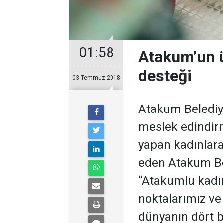
01:58
Atakum’un ü
desteği
03 Temmuz 2018
Atakum Belediye
meslek edindir
yapan kadınlara
eden Atakum Be
“Atakumlu kadın
noktalarımız ve
dünyanın dört bi