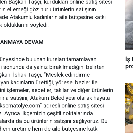
en Başkan Taşçı, kurdukları online satış sitesi
rın el emeği göz nuru ürünlerin satışının
ede Atakumlu kadınların aile bütçesine katkı
 olduklarını söyledi.
ZANMAYA DEVAM
İş
ünyesinde bulunan kursları tamamlayan
pr
i sonunda da yalnız bırakılmadığını belirten
kanı İshak Taşçı, “Meslek edindirme
an kadınların ürettiği, yöresel bezler ile
çini işlemeler, sepetler, takılar ve diğer ürünlerin
nına satışını, Atakum Belediyesi olarak hayata
sematolye.com” adresli online satış sitesi
 Ayrıca ilkçemizin çeşitli noktalarında
rda da bu ürünlerin satışını sağlıyoruz. Bu
 hem üretime hem de aile bütçesine katkı