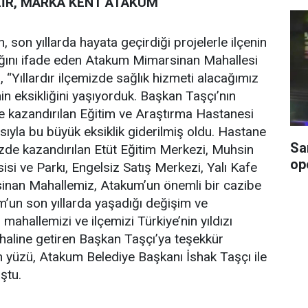
LİR, MARKA KENT ATAKUM
 son yıllarda hayata geçirdiği projelerle ilçenin
ığını ifade eden Atakum Mimarsinan Mahallesi
“Yıllardır ilçemizde sağlık hizmeti alacağımız
in eksikliğini yaşıyorduk. Başkan Taşçı’nın
ize kazandırılan Eğitim ve Araştırma Hastanesi
yla bu büyük eksiklik giderilmiş oldu. Hastane
Sa
mizde kazandırılan Etüt Eğitim Merkezi, Muhsin
op
isi ve Parkı, Engelsiz Satış Merkezi, Yalı Kafe
sinan Mahallemiz, Atakum’un önemli bir cazibe
’un son yıllarda yaşadığı değişim ve
ahallemizi ve ilçemizi Türkiye’nin yıldızı
haline getiren Başkan Taşçı’ya teşekkür
 yüzü, Atakum Belediye Başkanı İshak Taşçı ile
ştu.