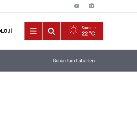
Samsun
LOJI
22 °C
13:53
Fahiş fiyatlar nedeniyle işletmelere 101 milyon l
Günün tüm
haberleri