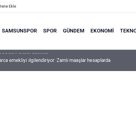
itene Ekle
SAMSUNSPOR
SPOR
GÜNDEM
EKONOMI
TEKNO
arca emekliyi ilgilendiriyor: Zamlı maaşlar hesaplarda