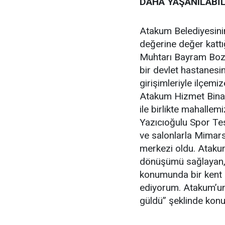
DAHA YAŞANILABİ
Atakum Belediyesinin,
değerine değer katt
Muhtarı Bayram Boz, 
bir devlet hastanesin
girişimleriyle ilçem
Atakum Hizmet Binası
ile birlikte mahalle
Yazıcıoğulu Spor Tes
ve salonlarla Mimar
merkezi oldu. Atakum
dönüşümü sağlayan, m
konumunda bir kent 
ediyorum. Atakum’un
güldü” şeklinde konu