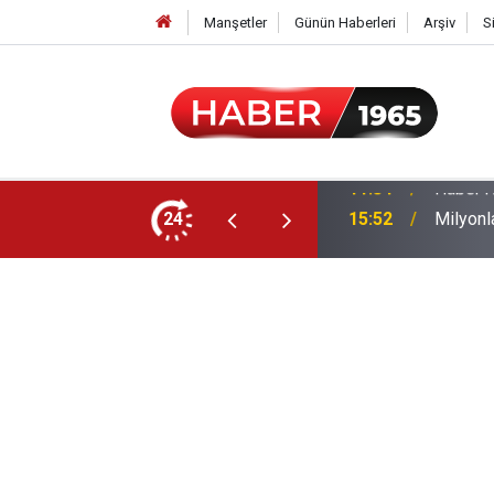
Manşetler
Günün Haberleri
Arşiv
S
24
15:52
Milyonl