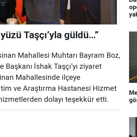
op
ya
yüzü Taşçı’yla güldü…”
nan Mahallesi Muhtarı Bayram Boz,
 Başkanı İshak Taşçı’yı ziyaret
inan Mahallesinde ilçeye
itim ve Araştırma Hastanesi Hizmet
Me
hizmetlerden dolayı teşekkür etti.
gö