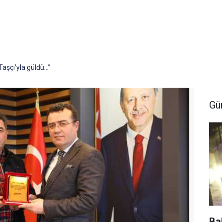
aşçı’yla güldü…”
Gü
Ba