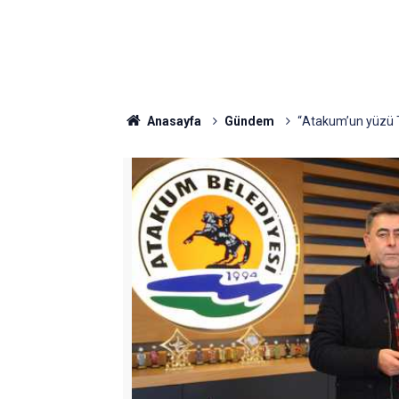
Anasayfa
Gündem
“Atakum’un yüzü T