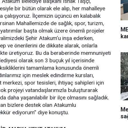
n Atakum Belediye Başkanı İshak Taşçı,
siyle bir bütün olarak ele alıp, her mahalleye
la çalışıyoruz. İlçemizin üçüncü en kalabalık
sinan Mahallemizde de sağlık, spor, turizm,
ME
 yatırımlar başta olmak üzere önemli projeler
ka
yalimizdeki Şehir Atakum’u inşa ederken,
ep ve önerilerini de dikkate alarak, onlarla
rlikte üretiyoruz. Bu da beraberinde memnuniyeti
ediyesi olarak son 3 buçuk yıl içerisinde
 eksikliklerini tamamlama konusunda önemli
ınlarımız için meslek edindirme kursları,
 merkezi, spor tesisleri, ihtiyaç sahipleri için
rçok projeyi vatandaşlarımızla buluşturarak
a daha yaşanılabilir bir ilçe olmasını sağladık.
n bizlere destek olan Atakumlu
Me
ekkür ediyorum” diye konuştu.
sa