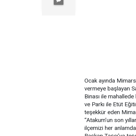
Ocak ayında Mimars
vermeye başlayan S
Binası ile mahallede
ve Parkı ile Etüt Eği
teşekkür eden Mima
“Atakum’un son yıll
ilçemizi her anlamda 
Başkan Taşçı’ya teşe