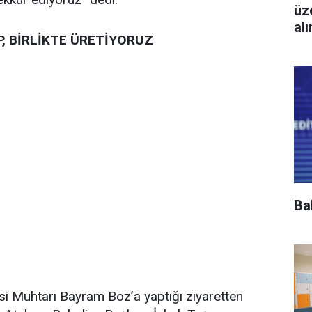
üz
al
, BİRLİKTE ÜRETİYORUZ
Ba
i Muhtarı Bayram Boz’a yaptığı ziyaretten