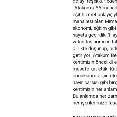
dolayı teşekkür ede
“Atakum’u 56 mahalle
eşit hizmet anlayışıy
mahallesi olan Mimar
ekonomi, eğitim gibi
hayata geçirdik. ‘Ha
vatandaşlarımızın tal
birlikte düşünüp, bi
getiriyor. Atakum Bel
kentimizin öncelikli
mesafe kat ettik. Kad
çocuklarımız için etüt
hayır çarşısı gibi bi
kentimizin her anlamd
Bu anlamda her zama
hemşerilerimize teş