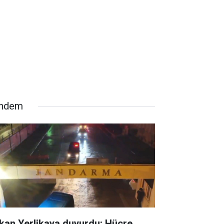
ndem
kan Yerlikaya duyurdu: Hücre