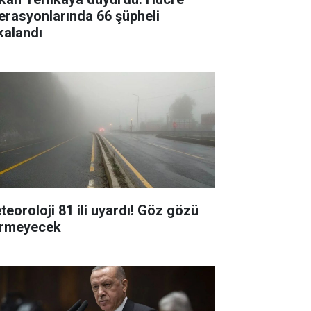
erasyonlarında 66 şüpheli
kalandı
teoroloji 81 ili uyardı! Göz gözü
rmeyecek