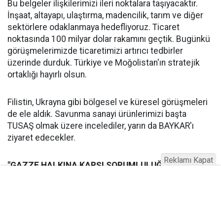
Bu belgeler ilişkilerimizi ileri noktalara taşıyacaktır.
İnşaat, altayapı, ulaştırma, madencilik, tarım ve diğer
sektörlere odaklanmaya hedefliyoruz. Ticaret
noktasında 100 milyar dolar rakamını geçtik. Bugünkü
görüşmelerimizde ticaretimizi artırıcı tedbirler
üzerinde durduk. Türkiye ve Moğolistan'ın stratejik
ortaklığı hayırlı olsun.
Filistin, Ukrayna gibi bölgesel ve küresel görüşmeleri
de ele aldık. Savunma sanayi ürünlerimizi başta
TUSAŞ olmak üzere incelediler, yarın da BAYKAR'ı
ziyaret edecekler.
Reklamı Kapat
"GAZZE HALKINA KARŞI SORUMLULUĞU YERİNE
GETİRMELİDİR!"
Dün akşam Hamas ile İsrail arasındaki ateşkese de
değinmek istiyorum. Mutabakatın 467 gündür İsrail