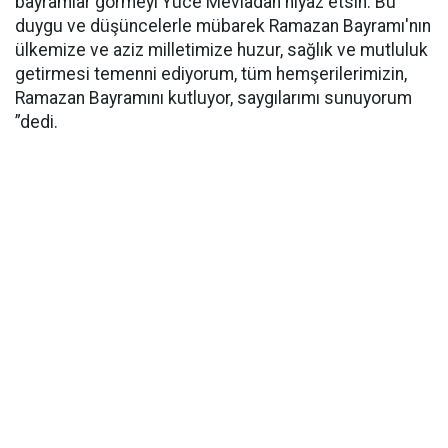
bayramlar görmeyi Yüce Mevladan niyaz etsin. Bu
duygu ve düşüncelerle mübarek Ramazan Bayramı'nın
ülkemize ve aziz milletimize huzur, sağlık ve mutluluk
getirmesi temenni ediyorum, tüm hemşerilerimizin,
Ramazan Bayramını kutluyor, saygılarımı sunuyorum
”dedi.