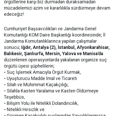
örgütlerine karşı biz durmadan duraksamadan
mücadelemizi azim ve kararlılıkla sürdürmeye devam
edeceğiz!
Cumhuriyet Başsavcılıkları ve Jandarma Genel
Komutanlığı KOM Daire Başkanlığı koordinesinde; İl
Jandarma Komutanlıklarınca yapılan çalışmalar
sonucu;
Iğdır, Antalya (2), İstanbul, Afyonkarahisar,
Balıkesir, Şanlıurfa, Mersin, Yalova ve Manisa'da
düzenlenen operasyonlarda yakalanan organize suç
örgütü üyesi şüphelilerin;
-
Suç İşlemek Amacıyla Örgüt Kurmak,
-
Uyuşturucu Madde İmal ve Ticareti
-
Silah ve Mühimmat Kaçakçılığı,
-
Silahla Kasten Yaralama ve Kasten Öldürmeye
Teşebbüs,
-
Bilişim Yolu ile Nitelikli Dolandırıcılık,
-
Nitelikli Hırsızlık ve
-
Göçmen Kaçakçılığı suçlarından Savcılıklarımızca