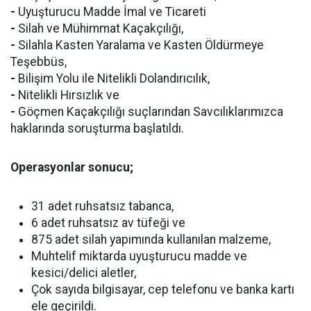
-
Uyuşturucu Madde İmal ve Ticareti
-
Silah ve Mühimmat Kaçakçılığı,
-
Silahla Kasten Yaralama ve Kasten Öldürmeye
Teşebbüs,
-
Bilişim Yolu ile Nitelikli Dolandırıcılık,
-
Nitelikli Hırsızlık ve
-
Göçmen Kaçakçılığı suçlarından Savcılıklarımızca
haklarında soruşturma başlatıldı.
Operasyonlar sonucu;
31 adet ruhsatsız tabanca,
6 adet ruhsatsız av tüfeği ve
875 adet silah yapımında kullanılan malzeme,
Muhtelif miktarda uyuşturucu madde ve
kesici/delici aletler,
Çok sayıda bilgisayar, cep telefonu ve banka kartı
ele geçirildi.