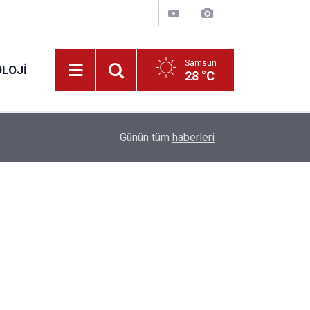
Samsun
LOJI
28 °C
13:53
Fahiş fiyatlar nedeniyle işletmelere 101 milyon l
Günün tüm
haberleri