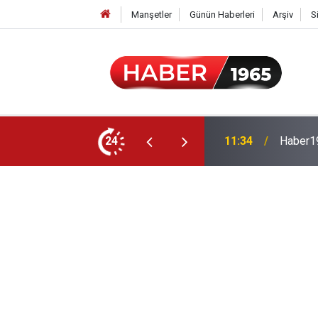
Manşetler
Günün Haberleri
Arşiv
S
24
15:52
Milyonl