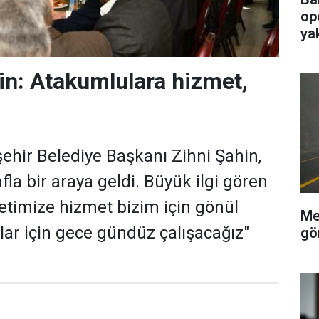
op
ya
n: Atakumlulara hizmet,
hir Belediye Başkanı Zihni Şahin,
la bir araya geldi. Büyük ilgi gören
timize hizmet bizim için gönül
Me
lar için gece gündüz çalışacağız"
gö