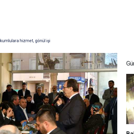
kumlulara hizmet, gönül işi
Gü
Ba