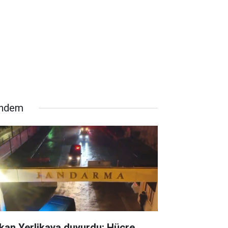
ndem
kan Yerlikaya duyurdu: Hücre