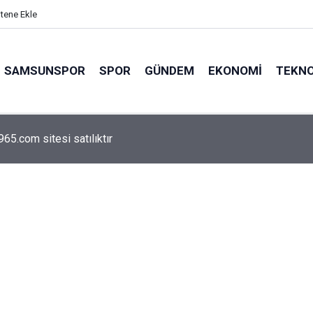
itene Ekle
SAMSUNSPOR
SPOR
GÜNDEM
EKONOMI
TEKNO
arca emekliyi ilgilendiriyor: Zamlı maaşlar hesaplarda