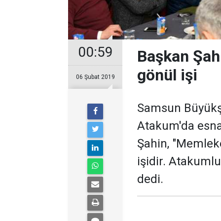
00:59
Başkan Şahi
gönül işi
06 Şubat 2019
Samsun Büyükşe
Atakum'da esnaf
Şahin, "Memleke
işidir. Atakumlu
dedi.