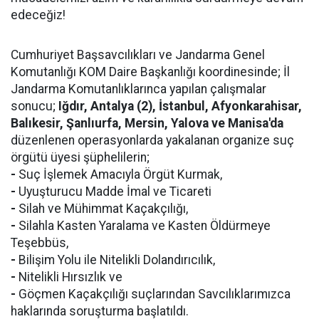
edeceğiz!
Cumhuriyet Başsavcılıkları ve Jandarma Genel
Komutanlığı KOM Daire Başkanlığı koordinesinde; İl
Jandarma Komutanlıklarınca yapılan çalışmalar
sonucu;
Iğdır, Antalya (2), İstanbul, Afyonkarahisar,
Balıkesir, Şanlıurfa, Mersin, Yalova ve Manisa'da
düzenlenen operasyonlarda yakalanan organize suç
örgütü üyesi şüphelilerin;
-
Suç İşlemek Amacıyla Örgüt Kurmak,
-
Uyuşturucu Madde İmal ve Ticareti
-
Silah ve Mühimmat Kaçakçılığı,
-
Silahla Kasten Yaralama ve Kasten Öldürmeye
Teşebbüs,
-
Bilişim Yolu ile Nitelikli Dolandırıcılık,
-
Nitelikli Hırsızlık ve
-
Göçmen Kaçakçılığı suçlarından Savcılıklarımızca
haklarında soruşturma başlatıldı.