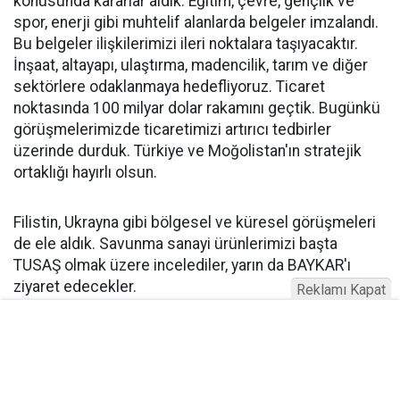
konusunda kararlar aldık. Eğitim, çevre, gençlik ve
spor, enerji gibi muhtelif alanlarda belgeler imzalandı.
Bu belgeler ilişkilerimizi ileri noktalara taşıyacaktır.
İnşaat, altayapı, ulaştırma, madencilik, tarım ve diğer
sektörlere odaklanmaya hedefliyoruz. Ticaret
noktasında 100 milyar dolar rakamını geçtik. Bugünkü
görüşmelerimizde ticaretimizi artırıcı tedbirler
üzerinde durduk. Türkiye ve Moğolistan'ın stratejik
ortaklığı hayırlı olsun.
Filistin, Ukrayna gibi bölgesel ve küresel görüşmeleri
de ele aldık. Savunma sanayi ürünlerimizi başta
TUSAŞ olmak üzere incelediler, yarın da BAYKAR'ı
ziyaret edecekler.
Reklamı Kapat
"GAZZE HALKINA KARŞI SORUMLULUĞU YERİNE
GETİRMELİDİR!"