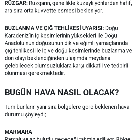
RÜZGAR:
Rüzgarın, genellikle kuzeyli yönlerden hafif,
ara sıra orta kuvvette esmesi bekleniyor.
BUZLANMA VE ÇIĞ TEHLİKESİ UYARISI:
Doğu
Karadeniz’in iç kesimlerinin yüksekleri ile Doğu
Anadolu'nun doğusunun dik ve eğimli yamaçlarında
çığ tehlikesi ile iç ve doğu kesimlerinde buzlanma ve
don olayı beklendiğinden ulaşımda meydana
gelebilecek olumsuzluklara karşı dikkatli ve tedbirli
olunması gerekmektedir.
BUGÜN HAVA NASIL OLACAK?
Tüm bunların yanı sıra bölgelere göre beklenen hava
durumu şöyleydi;
MARMARA
Parçalı ve az bulutlu geçeceği tahmin ediliyor. Bölge