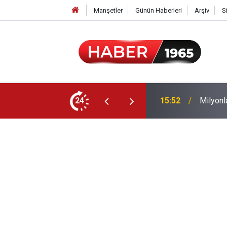
Manşetler
Günün Haberleri
Arşiv
S
24
15:52
Milyonl