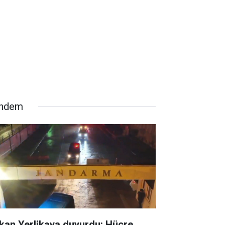
ndem
kan Yerlikaya duyurdu: Hücre