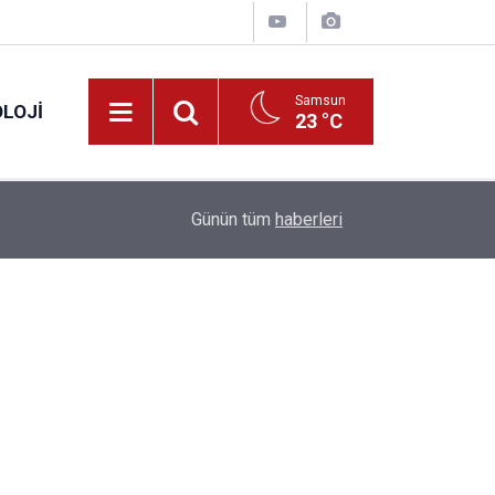
Samsun
LOJI
23 °C
13:53
Fahiş fiyatlar nedeniyle işletmelere 101 milyon l
Günün tüm
haberleri