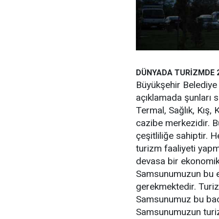
DÜNYADA TURİZMDE 2
Büyükşehir Belediye B
açıklamada şunları s
Termal, Sağlık, Kış, 
cazibe merkezidir. B
çeşitliliğe sahiptir.
turizm faaliyeti yap
devasa bir ekonomik
Samsunumuzun bu ek
gerekmektedir. Turiz
Samsunumuz bu bacas
Samsunumuzun turizm