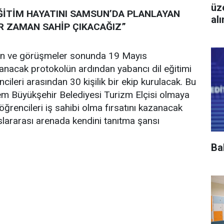
üz
ĞİTİM HAYATINI SAMSUN’DA PLANLAYAN
al
R ZAMAN SAHİP ÇIKACAĞIZ”
an ve görüşmeler sonunda 19 Mayıs
alanacak protokolün ardından yabancı dil eğitimi
cileri arasından 30 kişilik bir ekip kurulacak. Bu
em Büyükşehir Belediyesi Turizm Elçisi olmaya
rencileri iş sahibi olma fırsatını kazanacak
ararası arenada kendini tanıtma şansı
Ba