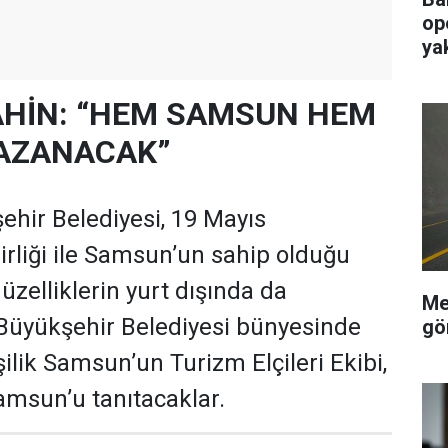
op
ya
HİN: “HEM SAMSUN HEM
KAZANACAK”
hir Belediyesi, 19 Mayıs
birliği ile Samsun’un sahip olduğu
güzelliklerin yurt dışında da
Me
n Büyükşehir Belediyesi bünyesinde
gö
ilik Samsun’un Turizm Elçileri Ekibi,
msun’u tanıtacaklar.