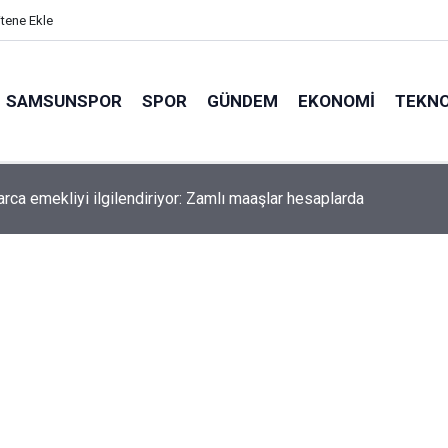
itene Ekle
SAMSUNSPOR
SPOR
GÜNDEM
EKONOMI
TEKNO
arca emekliyi ilgilendiriyor: Zamlı maaşlar hesaplarda