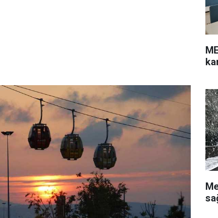
ME
ka
Me
sa