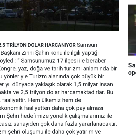
Samsun
.5 TRİLYON DOLAR HARCANIYOR
aşkanı Zihni Şahin konu ile ilgili yaptığı
öyledi: “ Samsunumuz 17 ilçesi ile beraber
Sa
Kongre, yaz, doğa ve tarih turizmi anlamında bir
op
u yönleriyle Turizm alanında çok büyük bir
 Her yıl dünyada yaklaşık olarak 1,5 milyar insan
makta ve 2,5 trilyon dolar harcamaktadırlar. Bu
 faaliyettir. Hem ülkemiz hem de
onomik faaliyetten daha çok pay alması
m Şehri hedefimize yönelik çalışmalarımız ile
ız sanayiden çok daha fazla yararlanacaktır.
 şehri oluşumu ile daha çok yatırım ve