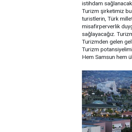
istihdam sağlanacakt
Turizm şirketimiz b
turistlerin, Türk mill
misafirperverlik du
sağlayacağız. Turiz
Turizmden gelen gelir
Turizm potansiyelimi
Hem Samsun hem ül