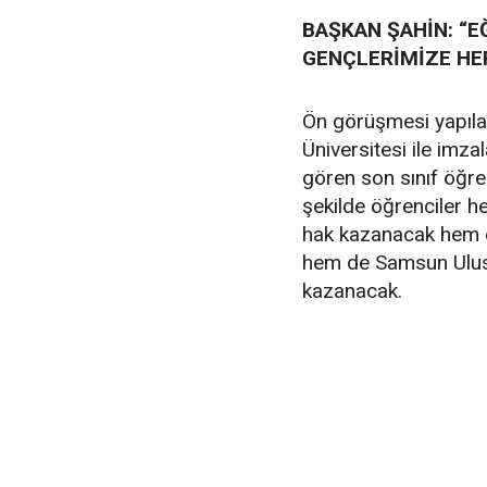
BAŞKAN ŞAHİN: “E
GENÇLERİMİZE HE
Ön görüşmesi yapıl
Üniversitesi ile imz
gören son sınıf öğren
şekilde öğrenciler h
hak kazanacak hem öğ
hem de Samsun Ulusl
kazanacak.