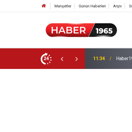
Manşetler
Günün Haberleri
Arşiv
S
24
15:52
Milyonl