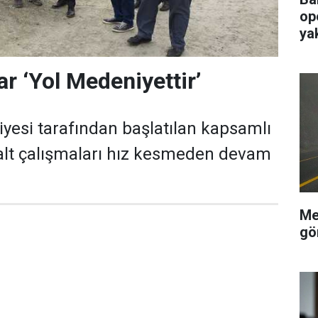
op
ya
r ‘Yol Medeniyettir’
yesi tarafından başlatılan kapsamlı
falt çalışmaları hız kesmeden devam
Me
gö