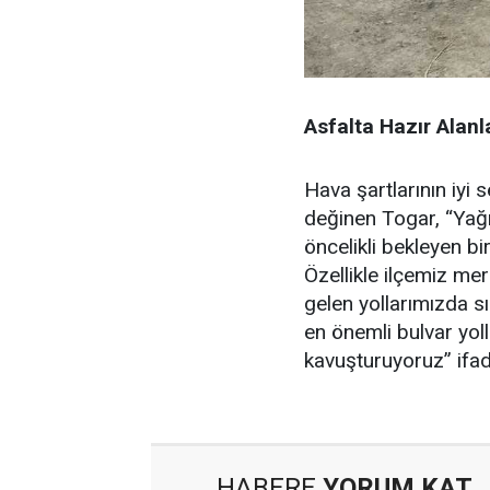
Asfalta Hazır Alan
Hava şartlarının iyi
değinen Togar, “Yağı
öncelikli bekleyen bi
Özellikle ilçemiz mer
gelen yollarımızda s
en önemli bulvar yol
kavuşturuyoruz” ifade
HABERE
YORUM KAT