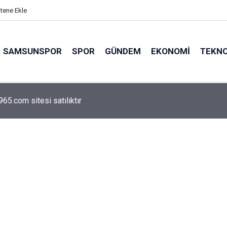
itene Ekle
SAMSUNSPOR
SPOR
GÜNDEM
EKONOMI
TEKNO
arca emekliyi ilgilendiriyor: Zamlı maaşlar hesaplarda