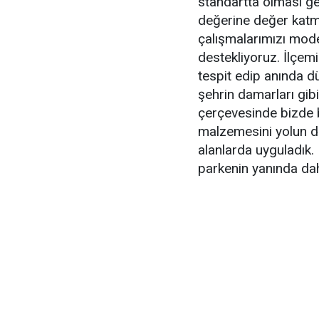
standartta olması ger
değerine değer katm
çalışmalarımızı mode
destekliyoruz. İlçemi
tespit edip anında d
şehrin damarları gibi
çerçevesinde bizde bu
malzemesini yolun du
alanlarda uyguladık. Be
parkenin yanında dah