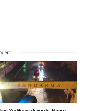
ndem
kan Yerlikaya duyurdu: Hücre