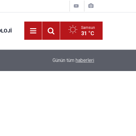
Samsun
LOJI
31 °C
13:53
Fahiş fiyatlar nedeniyle işletmelere 101 milyon l
Günün tüm
haberleri