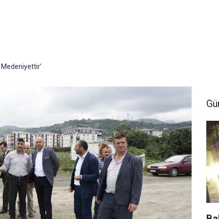
 Medeniyettir’
Gü
Ba