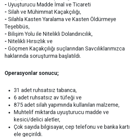
-
Uyuşturucu Madde İmal ve Ticareti
-
Silah ve Mühimmat Kaçakçılığı,
-
Silahla Kasten Yaralama ve Kasten Öldürmeye
Teşebbüs,
-
Bilişim Yolu ile Nitelikli Dolandırıcılık,
-
Nitelikli Hırsızlık ve
-
Göçmen Kaçakçılığı suçlarından Savcılıklarımızca
haklarında soruşturma başlatıldı.
Operasyonlar sonucu;
31 adet ruhsatsız tabanca,
6 adet ruhsatsız av tüfeği ve
875 adet silah yapımında kullanılan malzeme,
Muhtelif miktarda uyuşturucu madde ve
kesici/delici aletler,
Çok sayıda bilgisayar, cep telefonu ve banka kartı
ele geçirildi.