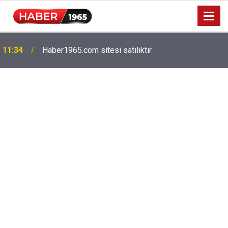
Milyonlarca emekliyi ilgilendiriyor: Zamlı maaşlar
15:52
hesaplarda