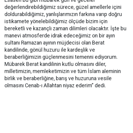
Esasen bu gibi mübarek gün ve geceler
değerlendirebildiğimiz sürece, güzel amellerle içini
doldurabildiğimiz, yanlışlarımızın farkına varıp doğru
istikamete yönelebildiğimiz ölçüde bizim için
bereketli ve kazançlı zaman dilimleri olacaktır. İşte bu
manevi atmosferde idrak edeceğimiz on bir ayın
sultanı Ramazan ayının müjdecisi olan Berat
kandilinde, gönül huzuru ile kardeşlik ve
beraberliğimizin güçlenmesini temenni ediyorum.
Mübarek Berat kandilinin kutlu olmasını diler,
milletimizin, memleketimizin ve tüm İslam aleminin
birlik ve beraberliğine, barış ve huzuruna vesile
olmasını Cenab-ı Allahtan niyaz ederim” dedi.