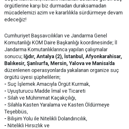
örgütlerine karşı biz durmadan duraksamadan
mücadelemizi azim ve kararlılıkla sürdürmeye devam
edeceğiz!
Cumhuriyet Başsavcılıkları ve Jandarma Genel
Komutanlığı KOM Daire Başkanlığı koordinesinde; İl
Jandarma Komutanlıklarınca yapılan çalışmalar
sonucu;
Iğdır, Antalya (2), İstanbul, Afyonkarahisar,
Balıkesir, Şanlıurfa, Mersin, Yalova ve Manisa'da
düzenlenen operasyonlarda yakalanan organize suç
örgütü üyesi şüphelilerin;
-
Suç İşlemek Amacıyla Örgüt Kurmak,
-
Uyuşturucu Madde İmal ve Ticareti
-
Silah ve Mühimmat Kaçakçılığı,
-
Silahla Kasten Yaralama ve Kasten Öldürmeye
Teşebbüs,
-
Bilişim Yolu ile Nitelikli Dolandırıcılık,
-
Nitelikli Hırsızlık ve