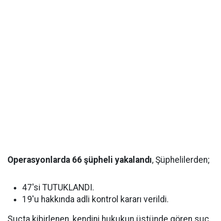
Operasyonlarda 66 şüpheli yakalandı
, Şüphelilerden;
47'si TUTUKLANDI.
19'u hakkında adli kontrol kararı verildi.
Suçta kibirlenen, kendini hukukun üstünde gören suç