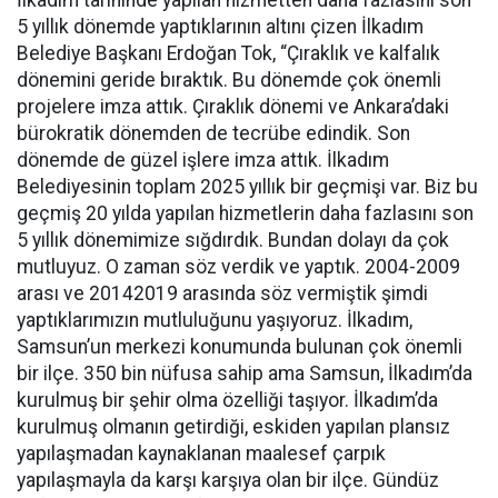
İlkadım tarihinde yapılan hizmetten daha fazlasını son
5 yıllık dönemde yaptıklarının altını çizen İlkadım
Belediye Başkanı Erdoğan Tok, “Çıraklık ve kalfalık
dönemini geride bıraktık. Bu dönemde çok önemli
projelere imza attık. Çıraklık dönemi ve Ankara’daki
bürokratik dönemden de tecrübe edindik. Son
dönemde de güzel işlere imza attık. İlkadım
Belediyesinin toplam 2025 yıllık bir geçmişi var. Biz bu
geçmiş 20 yılda yapılan hizmetlerin daha fazlasını son
5 yıllık dönemimize sığdırdık. Bundan dolayı da çok
mutluyuz. O zaman söz verdik ve yaptık. 2004-2009
arası ve 20142019 arasında söz vermiştik şimdi
yaptıklarımızın mutluluğunu yaşıyoruz. İlkadım,
Samsun’un merkezi konumunda bulunan çok önemli
bir ilçe. 350 bin nüfusa sahip ama Samsun, İlkadım’da
kurulmuş bir şehir olma özelliği taşıyor. İlkadım’da
kurulmuş olmanın getirdiği, eskiden yapılan plansız
yapılaşmadan kaynaklanan maalesef çarpık
yapılaşmayla da karşı karşıya olan bir ilçe. Gündüz