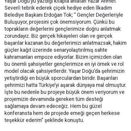
Yaşar Doğu’yu yazdığı kitapla anlatan Yazar Ahmet
Seven’i tebrik ederek çiçek hediye eden İlkadım
Belediye Başkanı Erdoğan Tok; “ Gençler Değerleriyle
Buluşuyor, projesini çok önemsiyorum. Çünkü bu
toprakların değerlerini gençlerimize doğru anlatmak
zorundayız. Biz gerçek hikayeleri olan ve gerçek
başarılar kazanan bu değerlerimizi anlatmazsak, hakim
güçler kağıt üzerinde senaryolaştırılmış sahte
kahramanları empoze ediyorlar. Bizim içimizden olan
bu önemli şahsiyetler gençlerimize en iyi örnek ve rol
model olacak şahsiyetlerdir. Yaşar Doğu’da şehrimizin
yetiştirdiği en büyük sporculardan biridir. Başarıları
şehrimizi hatta Türkiye’yi aşarak dünyaya mal olmuştur.
İşte bu nedenle bu projeye büyük önem veriyorum ve
projemizin devamında gereken tüm desteği
sağlamaya devam edeceğiz. Hem bu güzel
konferansta hem de projede emeği geçen herkese
teşekkür ederim” şeklinde konuştu.