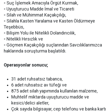
-
Suç İşlemek Amacıyla Örgüt Kurmak,
-
Uyuşturucu Madde İmal ve Ticareti
-
Silah ve Mühimmat Kaçakçılığı,
-
Silahla Kasten Yaralama ve Kasten Öldürmeye
Teşebbüs,
-
Bilişim Yolu ile Nitelikli Dolandırıcılık,
-
Nitelikli Hırsızlık ve
-
Göçmen Kaçakçılığı suçlarından Savcılıklarımızca
haklarında soruşturma başlatıldı.
Operasyonlar sonucu;
31 adet ruhsatsız tabanca,
6 adet ruhsatsız av tüfeği ve
875 adet silah yapımında kullanılan malzeme,
Muhtelif miktarda uyuşturucu madde ve
kesici/delici aletler,
Çok sayıda bilgisayar, cep telefonu ve banka kartı