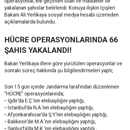
operasyonlar, ele geçirilen silah ve maddeler ile
yakalanan şahıslar belirlendi. Konuya ilişkin İçişleri
Bakanı Ali Yerlikaya sosyal medya hesabı üzerinden
açıklamalarda bulundu.
HÜCRE OPERASYONLARINDA 66
ŞAHIS YAKALANDI!
Bakan Yerlikaya illere göre yürütülen operasyonlar ve
sonraki süreç hakkında şu bilgilendirmeleri yaptı;
Son 15 gün içinde Jandarma tarafından düzenlenen
“HÜCRE” operasyonlarında;
-
Iğdır’da E.Ç.’nin elebaşılığını yaptığı,
-
İstanbul’da N.A.’nın elebaşılığını yaptığı,
-
Afyonkarahisar’da Ş.Y.’nin elebaşılığını yaptığı,
-
Balıkesir’de M.A.’nın elebaşılığını yaptığı,
-
Şanlıurfa’da M.K.‘nın elebaşılığını yaptığı ,