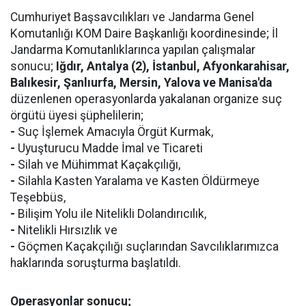
Cumhuriyet Başsavcılıkları ve Jandarma Genel
Komutanlığı KOM Daire Başkanlığı koordinesinde; İl
Jandarma Komutanlıklarınca yapılan çalışmalar
sonucu;
Iğdır, Antalya (2), İstanbul, Afyonkarahisar,
Balıkesir, Şanlıurfa, Mersin, Yalova ve Manisa'da
düzenlenen operasyonlarda yakalanan organize suç
örgütü üyesi şüphelilerin;
-
Suç İşlemek Amacıyla Örgüt Kurmak,
-
Uyuşturucu Madde İmal ve Ticareti
-
Silah ve Mühimmat Kaçakçılığı,
-
Silahla Kasten Yaralama ve Kasten Öldürmeye
Teşebbüs,
-
Bilişim Yolu ile Nitelikli Dolandırıcılık,
-
Nitelikli Hırsızlık ve
-
Göçmen Kaçakçılığı suçlarından Savcılıklarımızca
haklarında soruşturma başlatıldı.
Operasyonlar sonucu;