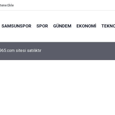
itene Ekle
SAMSUNSPOR
SPOR
GÜNDEM
EKONOMI
TEKNO
arca emekliyi ilgilendiriyor: Zamlı maaşlar hesaplarda