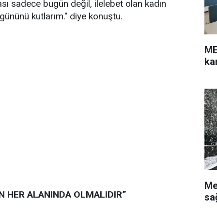
ması sadece bugün değil, ilelebet olan kadın
 gününü kutlarım." diye konuştu.
ME
ka
Me
N HER ALANINDA OLMALIDIR”
sa