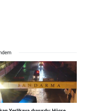
ndem
kan Yerlikaya duyurdu: Hücre