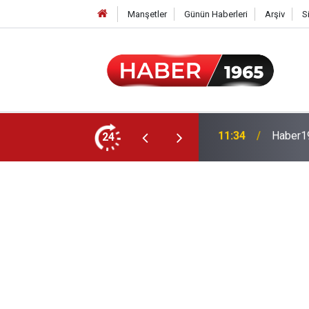
Manşetler
Günün Haberleri
Arşiv
S
24
15:52
Milyonl