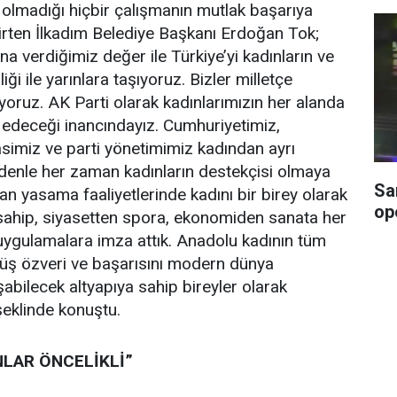
e olmadığı hiçbir çalışmanın mutlak başarıya
irten İlkadım Belediye Başkanı Erdoğan Tok;
na verdiğimiz değer ile Türkiye’yi kadınların ve
liği ile yarınlara taşıyoruz. Bizler milletçe
yoruz. AK Parti olarak kadınlarımızın her alanda
 edeceği inancındayız. Cumhuriyetimiz,
simiz ve parti yönetimimiz kadından ayrı
enle her zaman kadınların destekçisi olmaya
Sa
lan yasama faaliyetlerinde kadını bir birey olarak
op
 sahip, siyasetten spora, ekonomiden sanata her
uygulamalara imza attık. Anadolu kadının tüm
ş özveri ve başarısını modern dünya
şabilecek altyapıya sahip bireyler olarak
şeklinde konuştu.
NLAR ÖNCELİKLİ”