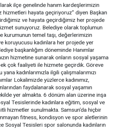
olarak ilçe genelinde hanım kardeşlerimizin
 hizmetleri hayata geçiriyoruz” diyen Başkan
irdiğimiz ve hayata geçirdiğimiz her projede
ı hizmet sunuyoruz. Belediye olarak toplumun
ile kurumunun temel taşı, değerlerimizin
ı ve koruyucusu kadınlara her projede yer
elediye başkanlığım döneminde Hanımlar
mızın hizmetine sunarak onların sosyal yaşama
pek çok faaliyeti ile hizmete geçirdik. Göreve
yana kadınlarımızla ilgili çalışmalarımızı
ımlar Lokalimizde yüzlerce kadınımız,
anlarından faydalanarak sosyal yaşamın
şekilde yer almakta. 6 dönüm alan üzerine inşa
yal Tesislerinde kadınlara eğitim, sosyal ve
şitli hizmetler sunulmakta. Samsun’da hiçbir
mayan fitness, kondisyon ve spor aletlerinin
 Sosyal Tesisleri spor salonunda kadınların