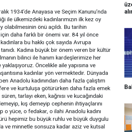
üz
al
ralık 1934’de Anayasa ve Seçim Kanunu’nda
iği ile ülkemizdeki kadınlarımızın ilk kez oy
 olabilmesinin önü açıldı. Bu tarihin
için daha farklı bir önemi var. 84 yıl önce
 kadınlara bu hakkı çok sayıda Avrupa
 tanıdı. Kadına büyük bir önem veren bir kültür
lmanın bilinci ile hanım kardeşlerimize her
 yaklaşıyoruz. Öncelikle aile yapısına ve
aşantısına kadınlar yön vermektedir. Dünyada
nı ben Anadolu kadınından daha fazla çalıştım
Ba
fere ve kurtuluşa götürürken daha fazla emek
 süren, tarlayı eken, kağnısı ve kucağındaki
emeyip, kış demeyip cephenin ihtiyaçlarını
p o yüce, o fedakar, o ilahi Anadolu kadını
ürü hepimiz bu büyük ruhlu ve büyük duygulu
nla ve minnetle sonsuza kadar aziz ve kutsal