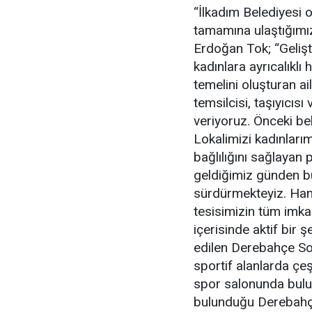
“İlkadım Belediyesi 
tamamına ulaştığımız
Erdoğan Tok; “Gelişt
kadınlara ayrıcalıkl
temelini oluşturan a
temsilcisi, taşıyıcıs
veriyoruz. Önceki b
Lokalimizi kadınları
bağlılığını sağlayan 
geldiğimiz günden bu 
sürdürmekteyiz. Han
tesisimizin tüm imk
içerisinde aktif bir 
edilen Derebahçe Sos
sportif alanlarda çe
spor salonunda bulun
bulunduğu Derebahçe