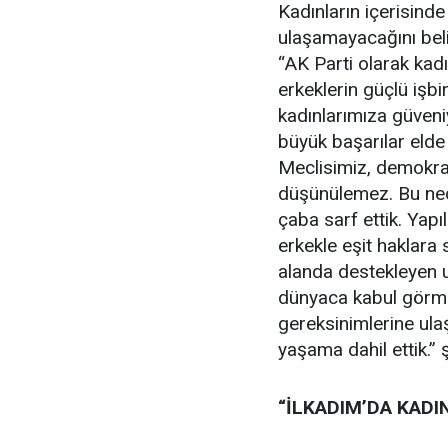
Kadınların içerisind
ulaşamayacağını bel
“AK Parti olarak kadı
erkeklerin güçlü işbir
kadınlarımıza güveni
büyük başarılar elde
Meclisimiz, demokra
düşünülemez. Bu ned
çaba sarf ettik. Yapı
erkekle eşit haklara
alanda destekleyen 
dünyaca kabul görmü
gereksinimlerine ula
yaşama dahil ettik.” 
“İLKADIM’DA KADI