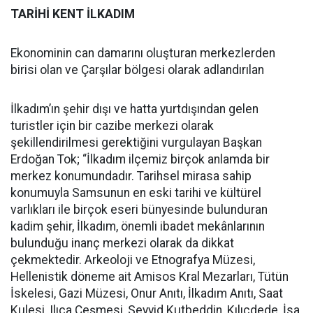
TARİHİ KENT İLKADIM
Ekonominin can damarını oluşturan merkezlerden
birisi olan ve Çarşılar bölgesi olarak adlandırılan
İlkadım’ın şehir dışı ve hatta yurtdışından gelen
turistler için bir cazibe merkezi olarak
şekillendirilmesi gerektiğini vurgulayan Başkan
Erdoğan Tok; “İlkadım ilçemiz birçok anlamda bir
merkez konumundadır. Tarihsel mirasa sahip
konumuyla Samsunun en eski tarihi ve kültürel
varlıkları ile birçok eseri bünyesinde bulunduran
kadim şehir, İlkadım, önemli ibadet mekânlarının
bulunduğu inanç merkezi olarak da dikkat
çekmektedir. Arkeoloji ve Etnografya Müzesi,
Hellenistik döneme ait Amisos Kral Mezarları, Tütün
İskelesi, Gazi Müzesi, Onur Anıtı, İlkadım Anıtı, Saat
Kulesi, Ilıca Çeşmesi, Seyyid Kutbeddin, Kılıçdede, İsa