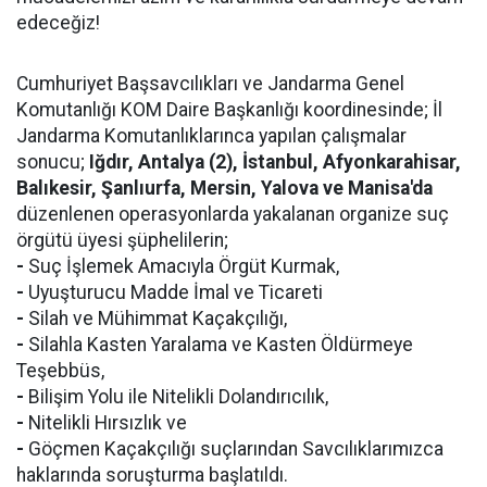
edeceğiz!
Cumhuriyet Başsavcılıkları ve Jandarma Genel
Komutanlığı KOM Daire Başkanlığı koordinesinde; İl
Jandarma Komutanlıklarınca yapılan çalışmalar
sonucu;
Iğdır, Antalya (2), İstanbul, Afyonkarahisar,
Balıkesir, Şanlıurfa, Mersin, Yalova ve Manisa'da
düzenlenen operasyonlarda yakalanan organize suç
örgütü üyesi şüphelilerin;
-
Suç İşlemek Amacıyla Örgüt Kurmak,
-
Uyuşturucu Madde İmal ve Ticareti
-
Silah ve Mühimmat Kaçakçılığı,
-
Silahla Kasten Yaralama ve Kasten Öldürmeye
Teşebbüs,
-
Bilişim Yolu ile Nitelikli Dolandırıcılık,
-
Nitelikli Hırsızlık ve
-
Göçmen Kaçakçılığı suçlarından Savcılıklarımızca
haklarında soruşturma başlatıldı.