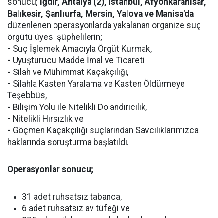
sonucu;
Iğdır, Antalya (2), İstanbul, Afyonkarahisar,
Balıkesir, Şanlıurfa, Mersin, Yalova ve Manisa'da
düzenlenen operasyonlarda yakalanan organize suç
örgütü üyesi şüphelilerin;
-
Suç İşlemek Amacıyla Örgüt Kurmak,
-
Uyuşturucu Madde İmal ve Ticareti
-
Silah ve Mühimmat Kaçakçılığı,
-
Silahla Kasten Yaralama ve Kasten Öldürmeye
Teşebbüs,
-
Bilişim Yolu ile Nitelikli Dolandırıcılık,
-
Nitelikli Hırsızlık ve
-
Göçmen Kaçakçılığı suçlarından Savcılıklarımızca
haklarında soruşturma başlatıldı.
Operasyonlar sonucu;
31 adet ruhsatsız tabanca,
6 adet ruhsatsız av tüfeği ve