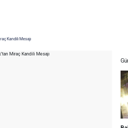
raç Kandili Mesajı
Gü
Ba