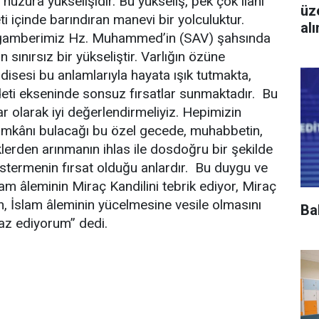
huzura yükselişidir. Bu yükseliş, pek çok ilahi
üz
ti içinde barındıran manevi bir yolculuktur.
al
ygamberimiz Hz. Muhammed’in (SAV) şahsında
 sınırsız bir yükseliştir. Varlığın özüne
disesi bu anlamlarıyla hayata ışık tutmakta,
eti ekseninde sonsuz fırsatlar sunmaktadır. Bu
r olarak iyi değerlendirmeliyiz. Hepimizin
 imkânı bulacağı bu özel gecede, muhabbetin,
erden arınmanın ihlas ile dosdoğru bir şekilde
termenin fırsat olduğu anlardır. Bu duygu ve
am âleminin Miraç Kandilini tebrik ediyor, Miraç
in, İslam âleminin yücelmesine vesile olmasını
Ba
yaz ediyorum” dedi.