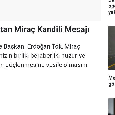
op
ya
tan Miraç Kandili Mesajı
e Başkanı Erdoğan Tok, Miraç
izin birlik, beraberlik, huzur ve
ın güçlenmesine vesile olmasını
Me
gö