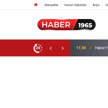
Manşetler
Günün Haberleri
Arşiv
S
24
15:52
Milyonl