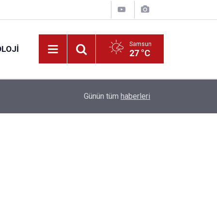
Samsun
LOJI
27 °C
13:53
Fahiş fiyatlar nedeniyle işletmelere 101 milyon l
Günün tüm
haberleri