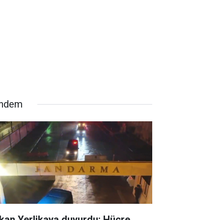
ndem
kan Yerlikaya duyurdu: Hücre