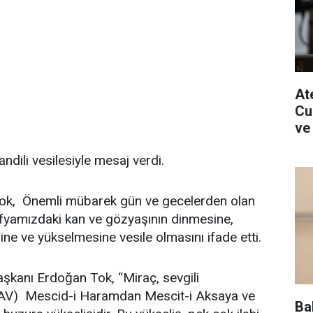
Ate
Cu
ve
ndili vesilesiyle mesaj verdi.
ok, Önemli mübarek gün ve gecelerden olan
afyamızdaki kan ve gözyaşının dinmesine,
ine ve yükselmesine vesile olmasını ifade etti.
aşkanı Erdoğan Tok, “Miraç, sevgili
AV) Mescid-i Haramdan Mescit-i Aksaya ve
Ba