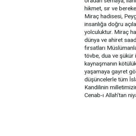
oradan semaya, ilahi 
hikmet, sır ve bereke
Miraç hadisesi, Pe
insanlığa doğru açılan
yolculuktur. Miraç ha
dünya ve ahiret saad
fırsatları Müslümanla
tövbe, dua ve şükür
kaynaşmanın kötülükl
yaşamaya gayret gös
düşüncelerle tüm İsl
Kandilinin milletimiz
Cenab-ı Allah’tan ni