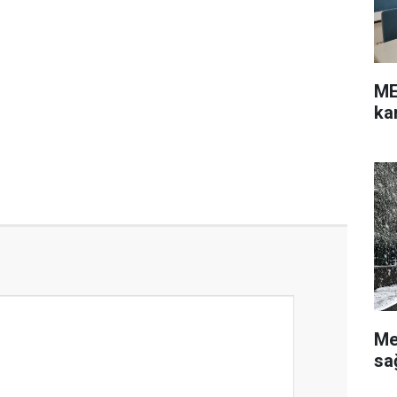
ME
ka
Me
sa