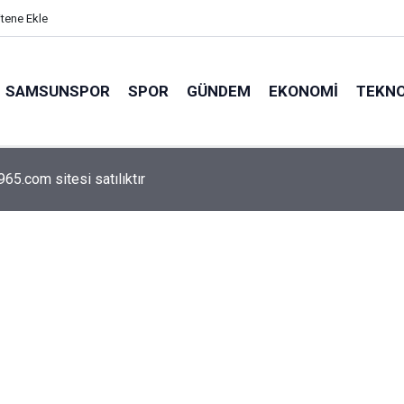
itene Ekle
SAMSUNSPOR
SPOR
GÜNDEM
EKONOMI
TEKNO
arca emekliyi ilgilendiriyor: Zamlı maaşlar hesaplarda