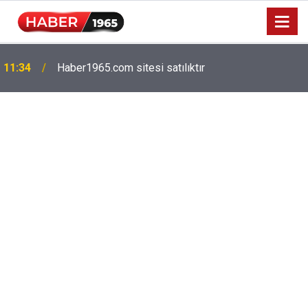
Milyonlarca emekliyi ilgilendiriyor: Zamlı maaşlar
15:52
hesaplarda