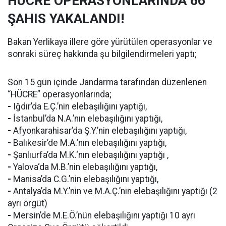
HÜCRE OPERASYONLARINDA 66
ŞAHIS YAKALANDI!
Bakan Yerlikaya illere göre yürütülen operasyonlar ve
sonraki süreç hakkında şu bilgilendirmeleri yaptı;
Son 15 gün içinde Jandarma tarafından düzenlenen
“HÜCRE” operasyonlarında;
-
Iğdır’da E.Ç.’nin elebaşılığını yaptığı,
-
İstanbul’da N.A.’nın elebaşılığını yaptığı,
-
Afyonkarahisar’da Ş.Y.’nin elebaşılığını yaptığı,
-
Balıkesir’de M.A.’nın elebaşılığını yaptığı,
-
Şanlıurfa’da M.K.‘nın elebaşılığını yaptığı ,
-
Yalova‘da M.B.’nin elebaşılığını yaptığı,
-
Manisa’da C.G.’nin elebaşılığını yaptığı,
-
Antalya’da M.Y.’nin ve M.A.Ç.’nin elebaşılığını yaptığı (2
ayrı örgüt)
-
Mersin’de M.E.Ö.’nün elebaşılığını yaptığı 10 ayrı