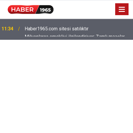
Milyonlarca emekliyi ilgilendiriyor: Zamlı maaşlar
15:52
hesaplarda