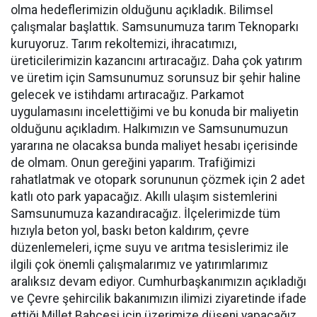
olma hedeflerimizin olduğunu açıkladık. Bilimsel
çalışmalar başlattık. Samsunumuza tarım Teknoparkı
kuruyoruz. Tarım rekoltemizi, ihracatımızı,
üreticilerimizin kazancını artıracağız. Daha çok yatırım
ve üretim için Samsunumuz sorunsuz bir şehir haline
gelecek ve istihdamı artıracağız. Parkamot
uygulamasını incelettiğimi ve bu konuda bir maliyetin
olduğunu açıkladım. Halkımızın ve Samsunumuzun
yararına ne olacaksa bunda maliyet hesabı içerisinde
de olmam. Onun gereğini yaparım. Trafiğimizi
rahatlatmak ve otopark sorununun çözmek için 2 adet
katlı oto park yapacağız. Akıllı ulaşım sistemlerini
Samsunumuza kazandıracağız. İlçelerimizde tüm
hızıyla beton yol, baskı beton kaldırım, çevre
düzenlemeleri, içme suyu ve arıtma tesislerimiz ile
ilgili çok önemli çalışmalarımız ve yatırımlarımız
aralıksız devam ediyor. Cumhurbaşkanımızın açıkladığı
ve Çevre şehircilik bakanımızın ilimizi ziyaretinde ifade
ettiği Millet Bahçesi için üzerimize düşeni yapacağız.