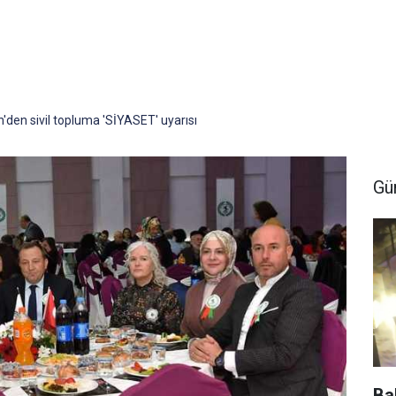
'den sivil topluma 'SİYASET' uyarısı
Gü
Ba