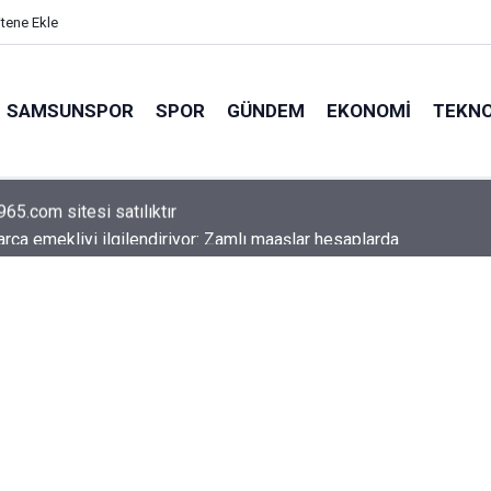
itene Ekle
SAMSUNSPOR
SPOR
GÜNDEM
EKONOMI
TEKNO
arca emekliyi ilgilendiriyor: Zamlı maaşlar hesaplarda