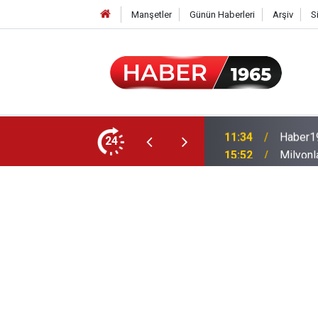
Manşetler
Günün Haberleri
Arşiv
S
24
15:52
Milyonl