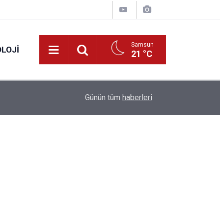
Samsun
LOJI
21 °C
13:53
Fahiş fiyatlar nedeniyle işletmelere 101 milyon l
Günün tüm
haberleri