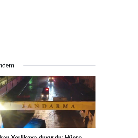
ndem
kan Yerlikaya duyurdu: Hücre