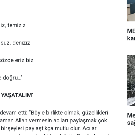
iz, temiziz
ME
ka
suz, deniziz
sözde eriz biz
 doğru..."
 YAŞATALIM'
evam etti: “Böyle birlikte olmak, güzellikleri
Me
man Allah vermesin acıları paylaşmak çok
sa
irşeyleri paylaştıkça mutlu olur. Acılar