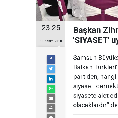
23:25
Başkan Zihn
'SİYASET' u
18 Kasım 2018
Samsun Büyükşe
Balkan Türkleri
partiden, hangi
siyaseti dernek
siyasete alet ed
olacaklardır” de