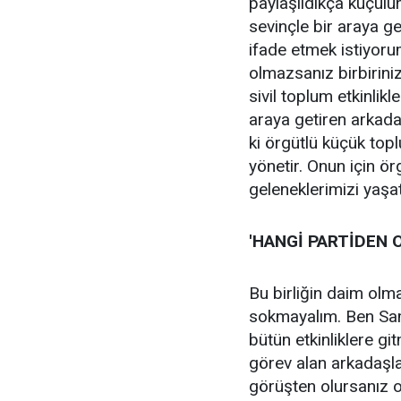
paylaşıldıkça küçülü
sevinçle bir araya g
ifade etmek istiyorum
olmazsanız birbirini
sivil toplum etkinli
araya getiren arkada
ki örgütlü küçük to
yönetir. Onun için ör
geleneklerimizi yaş
'HANGİ PARTİDEN O
Bu birliğin daim olma
sokmayalım. Ben Samsu
bütün etkinliklere gi
görev alan arkadaşla
görüşten olursanız o