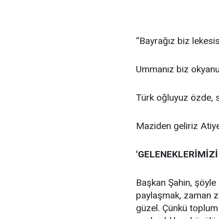
“Bayrağız biz lekesis
Ummanız biz okyanu
Türk oğluyuz özde, 
Maziden geliriz Atiye
'GELENEKLERİMİZİ
Başkan Şahin, şöyle d
paylaşmak, zaman za
güzel. Çünkü toplum b