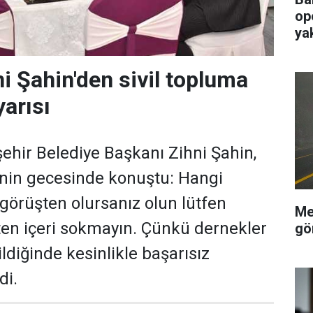
op
ya
i Şahin'den sivil topluma
yarısı
hir Belediye Başkanı Zihni Şahin,
'nin gecesinde konuştu: Hangi
 görüşten olursanız olun lütfen
Me
ten içeri sokmayın. Çünkü dernekler
gö
ildiğinde kesinlikle başarısız
di.