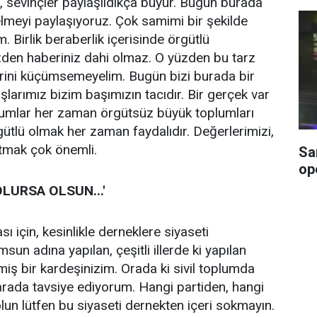
r, sevinçler paylaşıldıkça büyür. Bugün burada
elmeyi paylaşıyoruz. Çok samimi bir şekilde
. Birlik beraberlik içerisinde örgütlü
zden haberiniz dahi olmaz. O yüzden bu tarz
klerini küçümsemeyelim. Bugün bizi burada bir
şlarımız bizim başımızın tacıdır. Bir gerçek var
plumlar her zaman örgütsüz büyük toplumları
gütlü olmak her zaman faydalıdır. Değerlerimizi,
atmak çok önemli.
Sa
op
LURSA OLSUN...'
sı için, kesinlikle derneklere siyaseti
n adına yapılan, çeşitli illerde ki yapılan
tmiş bir kardeşinizim. Orada ki sivil toplumda
rada tavsiye ediyorum. Hangi partiden, hangi
lun lütfen bu siyaseti dernekten içeri sokmayın.