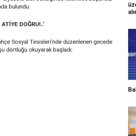
üz
ında bulundu.
al
 ATİYE DOĞRU!..'
bahçe Sosyal Tesisleri’nde düzenlenen gecede
şu dörtlüğü okuyarak başladı:
Ba