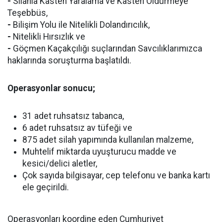
-
Silahla Kasten Yaralama ve Kasten Öldürmeye
Teşebbüs,
-
Bilişim Yolu ile Nitelikli Dolandırıcılık,
-
Nitelikli Hırsızlık ve
-
Göçmen Kaçakçılığı suçlarından Savcılıklarımızca
haklarında soruşturma başlatıldı.
Operasyonlar sonucu;
31 adet ruhsatsız tabanca,
6 adet ruhsatsız av tüfeği ve
875 adet silah yapımında kullanılan malzeme,
Muhtelif miktarda uyuşturucu madde ve
kesici/delici aletler,
Çok sayıda bilgisayar, cep telefonu ve banka kartı
ele geçirildi.
Operasyonları koordine eden Cumhuriyet