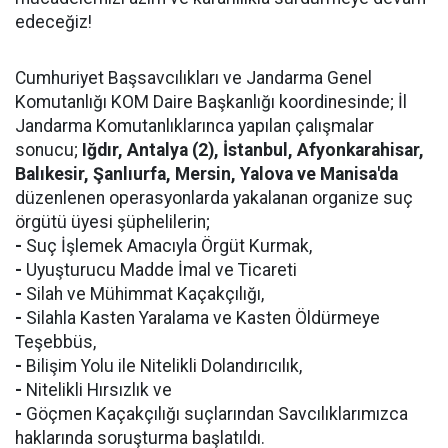
edeceğiz!
Cumhuriyet Başsavcılıkları ve Jandarma Genel
Komutanlığı KOM Daire Başkanlığı koordinesinde; İl
Jandarma Komutanlıklarınca yapılan çalışmalar
sonucu;
Iğdır, Antalya (2), İstanbul, Afyonkarahisar,
Balıkesir, Şanlıurfa, Mersin, Yalova ve Manisa'da
düzenlenen operasyonlarda yakalanan organize suç
örgütü üyesi şüphelilerin;
-
Suç İşlemek Amacıyla Örgüt Kurmak,
-
Uyuşturucu Madde İmal ve Ticareti
-
Silah ve Mühimmat Kaçakçılığı,
-
Silahla Kasten Yaralama ve Kasten Öldürmeye
Teşebbüs,
-
Bilişim Yolu ile Nitelikli Dolandırıcılık,
-
Nitelikli Hırsızlık ve
-
Göçmen Kaçakçılığı suçlarından Savcılıklarımızca
haklarında soruşturma başlatıldı.