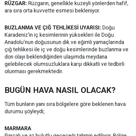
RÜZGAR:
Rüzgarın, genellikle kuzeyli yönlerden hafif,
ara sıra orta kuvvette esmesi bekleniyor.
BUZLANMA VE ÇIĞ TEHLİKESİ UYARISI:
Doğu
Karadeniz’in iç kesimlerinin yüksekleri ile Doğu
Anadolu'nun doğusunun dik ve eğimli yamaçlarında
çığ tehlikesi ile iç ve doğu kesimlerinde buzlanma ve
don olayı beklendiğinden ulaşımda meydana
gelebilecek olumsuzluklara karşı dikkatli ve tedbirli
olunması gerekmektedir.
BUGÜN HAVA NASIL OLACAK?
Tüm bunların yanı sıra bölgelere göre beklenen hava
durumu şöyleydi;
MARMARA
Parçalı ve az bulutlu geçeceği tahmin ediliyor. Bölge