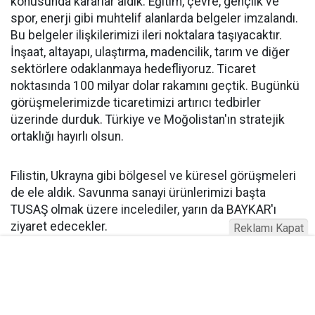
konusunda kararlar aldık. Eğitim, çevre, gençlik ve
spor, enerji gibi muhtelif alanlarda belgeler imzalandı.
Bu belgeler ilişkilerimizi ileri noktalara taşıyacaktır.
İnşaat, altayapı, ulaştırma, madencilik, tarım ve diğer
sektörlere odaklanmaya hedefliyoruz. Ticaret
noktasında 100 milyar dolar rakamını geçtik. Bugünkü
görüşmelerimizde ticaretimizi artırıcı tedbirler
üzerinde durduk. Türkiye ve Moğolistan'ın stratejik
ortaklığı hayırlı olsun.
Filistin, Ukrayna gibi bölgesel ve küresel görüşmeleri
de ele aldık. Savunma sanayi ürünlerimizi başta
TUSAŞ olmak üzere incelediler, yarın da BAYKAR'ı
ziyaret edecekler.
Reklamı Kapat
"GAZZE HALKINA KARŞI SORUMLULUĞU YERİNE
GETİRMELİDİR!"