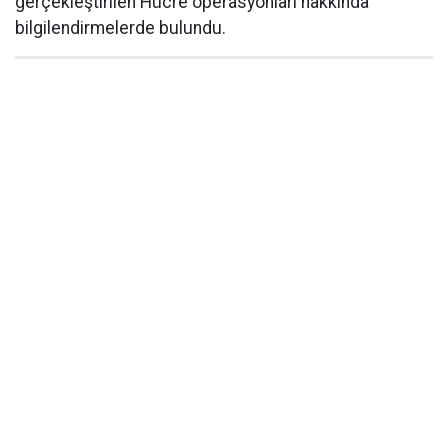
gerçekleştirilen Hücre operasyonları hakkında
bilgilendirmelerde bulundu.