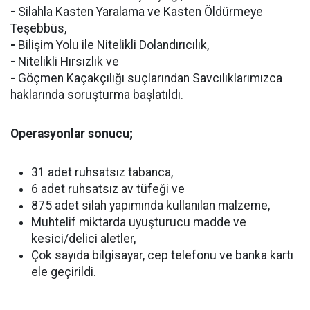
-
Silahla Kasten Yaralama ve Kasten Öldürmeye
Teşebbüs,
-
Bilişim Yolu ile Nitelikli Dolandırıcılık,
-
Nitelikli Hırsızlık ve
-
Göçmen Kaçakçılığı suçlarından Savcılıklarımızca
haklarında soruşturma başlatıldı.
Operasyonlar sonucu;
31 adet ruhsatsız tabanca,
6 adet ruhsatsız av tüfeği ve
875 adet silah yapımında kullanılan malzeme,
Muhtelif miktarda uyuşturucu madde ve
kesici/delici aletler,
Çok sayıda bilgisayar, cep telefonu ve banka kartı
ele geçirildi.