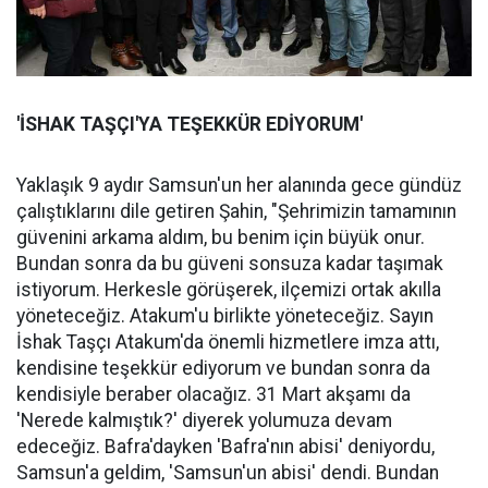
'İSHAK TAŞÇI'YA TEŞEKKÜR EDİYORUM'
Yaklaşık 9 aydır Samsun'un her alanında gece gündüz
çalıştıklarını dile getiren Şahin, "Şehrimizin tamamının
güvenini arkama aldım, bu benim için büyük onur.
Bundan sonra da bu güveni sonsuza kadar taşımak
istiyorum. Herkesle görüşerek, ilçemizi ortak akılla
yöneteceğiz. Atakum'u birlikte yöneteceğiz. Sayın
İshak Taşçı Atakum'da önemli hizmetlere imza attı,
kendisine teşekkür ediyorum ve bundan sonra da
kendisiyle beraber olacağız. 31 Mart akşamı da
'Nerede kalmıştık?' diyerek yolumuza devam
edeceğiz. Bafra'dayken 'Bafra'nın abisi' deniyordu,
Samsun'a geldim, 'Samsun'un abisi' dendi. Bundan