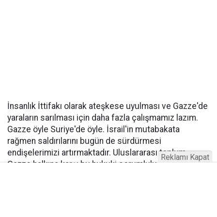
İnsanlık İttifakı olarak ateşkese uyulması ve Gazze'de
yaraların sarılması için daha fazla çalışmamız lazım.
Gazze öyle Suriye'de öyle. İsrail'in mutabakata
rağmen saldırılarını bugün de sürdürmesi
endişelerimizi artırmaktadır. Uluslararası toplum
Reklamı Kapat
Gazze halkına karşı bu hukuki sorumluluğu yerine
getirmelidir. Kalıcı barış ve istikrarın Filistinlilere
uygulanan adaletsizliğin sona ermesiyle mümkündür."