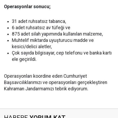
Operasyonlar sonucu;
31 adet ruhsatsız tabanca,
6 adet ruhsatsız av tüfeği ve
875 adet silah yapımında kullanılan malzeme,
Muhtelif miktarda uyuşturucu madde ve
kesici/delici aletler,
Çok sayıda bilgisayar, cep telefonu ve banka kartı
ele geçirildi.
Operasyonları koordine eden Cumhuriyet
Başsavcılıklarımızı ve operasyonları gerçekleştiren
Kahraman Jandarmamızı tebrik ediyorum.
HABERE
YORUM KAT