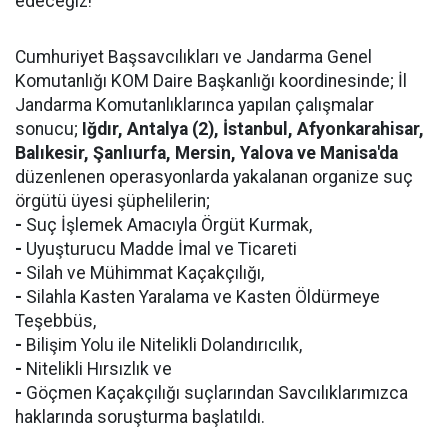
edeceğiz!
Cumhuriyet Başsavcılıkları ve Jandarma Genel
Komutanlığı KOM Daire Başkanlığı koordinesinde; İl
Jandarma Komutanlıklarınca yapılan çalışmalar
sonucu;
Iğdır, Antalya (2), İstanbul, Afyonkarahisar,
Balıkesir, Şanlıurfa, Mersin, Yalova ve Manisa'da
düzenlenen operasyonlarda yakalanan organize suç
örgütü üyesi şüphelilerin;
-
Suç İşlemek Amacıyla Örgüt Kurmak,
-
Uyuşturucu Madde İmal ve Ticareti
-
Silah ve Mühimmat Kaçakçılığı,
-
Silahla Kasten Yaralama ve Kasten Öldürmeye
Teşebbüs,
-
Bilişim Yolu ile Nitelikli Dolandırıcılık,
-
Nitelikli Hırsızlık ve
-
Göçmen Kaçakçılığı suçlarından Savcılıklarımızca
haklarında soruşturma başlatıldı.