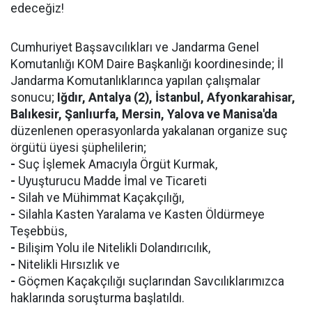
edeceğiz!
Cumhuriyet Başsavcılıkları ve Jandarma Genel
Komutanlığı KOM Daire Başkanlığı koordinesinde; İl
Jandarma Komutanlıklarınca yapılan çalışmalar
sonucu;
Iğdır, Antalya (2), İstanbul, Afyonkarahisar,
Balıkesir, Şanlıurfa, Mersin, Yalova ve Manisa'da
düzenlenen operasyonlarda yakalanan organize suç
örgütü üyesi şüphelilerin;
-
Suç İşlemek Amacıyla Örgüt Kurmak,
-
Uyuşturucu Madde İmal ve Ticareti
-
Silah ve Mühimmat Kaçakçılığı,
-
Silahla Kasten Yaralama ve Kasten Öldürmeye
Teşebbüs,
-
Bilişim Yolu ile Nitelikli Dolandırıcılık,
-
Nitelikli Hırsızlık ve
-
Göçmen Kaçakçılığı suçlarından Savcılıklarımızca
haklarında soruşturma başlatıldı.