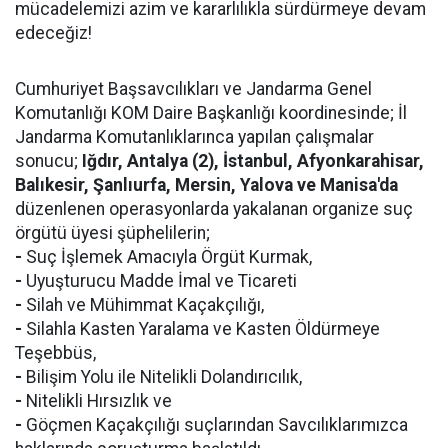
mücadelemizi azim ve kararlılıkla sürdürmeye devam
edeceğiz!
Cumhuriyet Başsavcılıkları ve Jandarma Genel
Komutanlığı KOM Daire Başkanlığı koordinesinde; İl
Jandarma Komutanlıklarınca yapılan çalışmalar
sonucu;
Iğdır, Antalya (2), İstanbul, Afyonkarahisar,
Balıkesir, Şanlıurfa, Mersin, Yalova ve Manisa'da
düzenlenen operasyonlarda yakalanan organize suç
örgütü üyesi şüphelilerin;
-
Suç İşlemek Amacıyla Örgüt Kurmak,
-
Uyuşturucu Madde İmal ve Ticareti
-
Silah ve Mühimmat Kaçakçılığı,
-
Silahla Kasten Yaralama ve Kasten Öldürmeye
Teşebbüs,
-
Bilişim Yolu ile Nitelikli Dolandırıcılık,
-
Nitelikli Hırsızlık ve
-
Göçmen Kaçakçılığı suçlarından Savcılıklarımızca