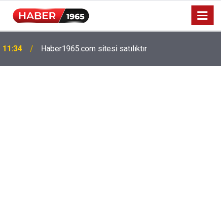
Milyonlarca emekliyi ilgilendiriyor: Zamlı maaşlar
15:52
hesaplarda