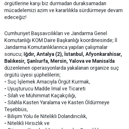
örgütlerine karşı biz durmadan duraksamadan
mücadelemizi azim ve kararlılıkla sürdürmeye devam
edeceğiz!
Cumhuriyet Başsavcılıkları ve Jandarma Genel
Komutanlığı KOM Daire Başkanlığı koordinesinde; İl
Jandarma Komutanlıklarınca yapılan çalışmalar
sonucu;
Iğdır, Antalya (2), İstanbul, Afyonkarahisar,
Balıkesir, Şanlıurfa, Mersin, Yalova ve Manisa'da
düzenlenen operasyonlarda yakalanan organize suç
örgütü üyesi şüphelilerin;
-
Suç İşlemek Amacıyla Örgüt Kurmak,
-
Uyuşturucu Madde İmal ve Ticareti
-
Silah ve Mühimmat Kaçakçılığı,
-
Silahla Kasten Yaralama ve Kasten Öldürmeye
Teşebbüs,
-
Bilişim Yolu ile Nitelikli Dolandırıcılık,
-
Nitelikli Hırsızlık ve