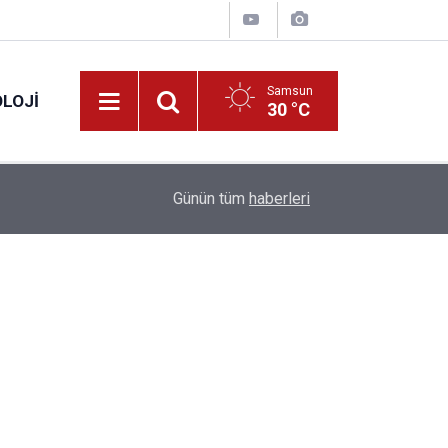
Samsun
LOJI
30 °C
13:53
Fahiş fiyatlar nedeniyle işletmelere 101 milyon l
Günün tüm
haberleri