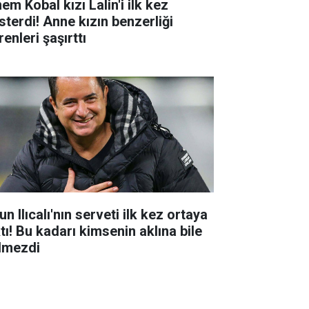
em Kobal kızı Lalin'i ilk kez
sterdi! Anne kızın benzerliği
enleri şaşırttı
n Ilıcalı'nın serveti ilk kez ortaya
tı! Bu kadarı kimsenin aklına bile
lmezdi