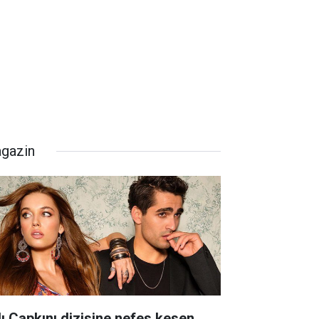
gazin
lı Çapkını dizisine nefes kesen