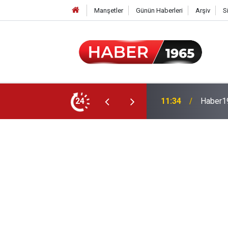
Manşetler
Günün Haberleri
Arşiv
S
24
15:52
Milyonl