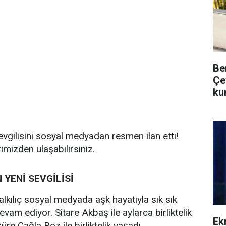
Be
Çe
ku
evgilisini sosyal medyadan resmen ilan etti!
mizden ulaşabilirsiniz.
 YENİ SEVGİLİSİ
alkılıç sosyal medyada aşk hayatıyla sık sık
m ediyor. Sitare Akbaş ile aylarca birliktelik
Ek
süre Çağla Boz ile birliktelik yaşadı.