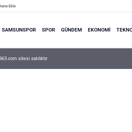
itene Ekle
SAMSUNSPOR
SPOR
GÜNDEM
EKONOMI
TEKNO
arca emekliyi ilgilendiriyor: Zamlı maaşlar hesaplarda