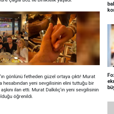
ba
ko
Fox
'ın gönlünü fetheden güzel ortaya çıktı! Murat
ek
 hesabından yeni sevgilisinin elini tuttuğu bir
bü
şkını ilan etti. Murat Dalkılıç'ın yeni sevgilisinin
olduğu öğrenildi.