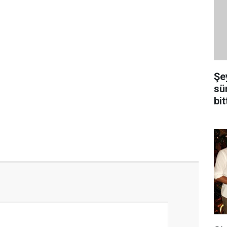
Şe
sü
bit