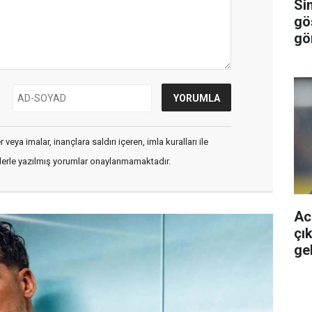
Sin
gö
gör
veya imalar, inançlara saldırı içeren, imla kuralları ile
flerle yazılmış yorumlar onaylanmamaktadır.
Acu
çık
ge