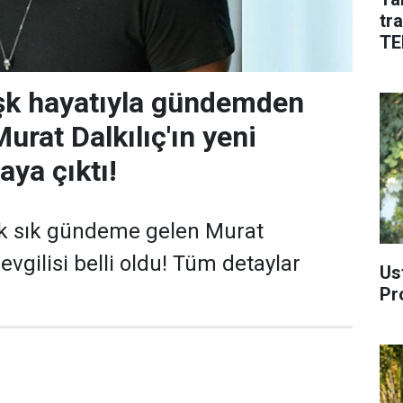
tr
TE
aşk hayatıyla gündemden
rat Dalkılıç'ın yeni
aya çıktı!
ık sık gündeme gelen Murat
sevgilisi belli oldu! Tüm detaylar
Us
Pr