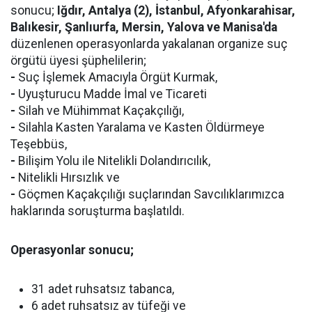
sonucu;
Iğdır, Antalya (2), İstanbul, Afyonkarahisar,
Balıkesir, Şanlıurfa, Mersin, Yalova ve Manisa'da
düzenlenen operasyonlarda yakalanan organize suç
örgütü üyesi şüphelilerin;
-
Suç İşlemek Amacıyla Örgüt Kurmak,
-
Uyuşturucu Madde İmal ve Ticareti
-
Silah ve Mühimmat Kaçakçılığı,
-
Silahla Kasten Yaralama ve Kasten Öldürmeye
Teşebbüs,
-
Bilişim Yolu ile Nitelikli Dolandırıcılık,
-
Nitelikli Hırsızlık ve
-
Göçmen Kaçakçılığı suçlarından Savcılıklarımızca
haklarında soruşturma başlatıldı.
Operasyonlar sonucu;
31 adet ruhsatsız tabanca,
6 adet ruhsatsız av tüfeği ve