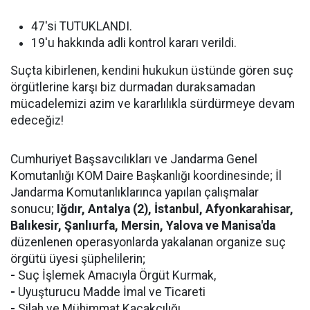
47'si TUTUKLANDI.
19'u hakkında adli kontrol kararı verildi.
Suçta kibirlenen, kendini hukukun üstünde gören suç
örgütlerine karşı biz durmadan duraksamadan
mücadelemizi azim ve kararlılıkla sürdürmeye devam
edeceğiz!
Cumhuriyet Başsavcılıkları ve Jandarma Genel
Komutanlığı KOM Daire Başkanlığı koordinesinde; İl
Jandarma Komutanlıklarınca yapılan çalışmalar
sonucu;
Iğdır, Antalya (2), İstanbul, Afyonkarahisar,
Balıkesir, Şanlıurfa, Mersin, Yalova ve Manisa'da
düzenlenen operasyonlarda yakalanan organize suç
örgütü üyesi şüphelilerin;
-
Suç İşlemek Amacıyla Örgüt Kurmak,
-
Uyuşturucu Madde İmal ve Ticareti
-
Silah ve Mühimmat Kaçakçılığı,