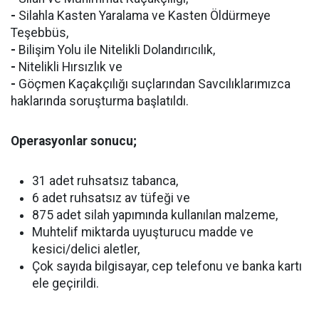
-
Silahla Kasten Yaralama ve Kasten Öldürmeye
Teşebbüs,
-
Bilişim Yolu ile Nitelikli Dolandırıcılık,
-
Nitelikli Hırsızlık ve
-
Göçmen Kaçakçılığı suçlarından Savcılıklarımızca
haklarında soruşturma başlatıldı.
Operasyonlar sonucu;
31 adet ruhsatsız tabanca,
6 adet ruhsatsız av tüfeği ve
875 adet silah yapımında kullanılan malzeme,
Muhtelif miktarda uyuşturucu madde ve
kesici/delici aletler,
Çok sayıda bilgisayar, cep telefonu ve banka kartı
ele geçirildi.