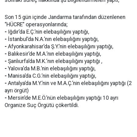
sonraki süreç hakkında şu bilgilendirmeleri yaptı;
Son 15 gün içinde Jandarma tarafından düzenlenen
“HÜCRE” operasyonlarında;
-
Iğdır’da E.Ç.’nin elebaşılığını yaptığı,
-
İstanbul’da N.A.’nın elebaşılığını yaptığı,
-
Afyonkarahisar’da Ş.Y.’nin elebaşılığını yaptığı,
-
Balıkesir’de M.A.’nın elebaşılığını yaptığı,
-
Şanlıurfa’da M.K.‘nın elebaşılığını yaptığı ,
-
Yalova‘da M.B.’nin elebaşılığını yaptığı,
-
Manisa’da C.G.’nin elebaşılığını yaptığı,
-
Antalya’da M.Y.’nin ve M.A.Ç.’nin elebaşılığını yaptığı (2
ayrı örgüt)
-
Mersin’de M.E.Ö.’nün elebaşılığını yaptığı 10 ayrı
Organize Suç Örgütü çökertildi.