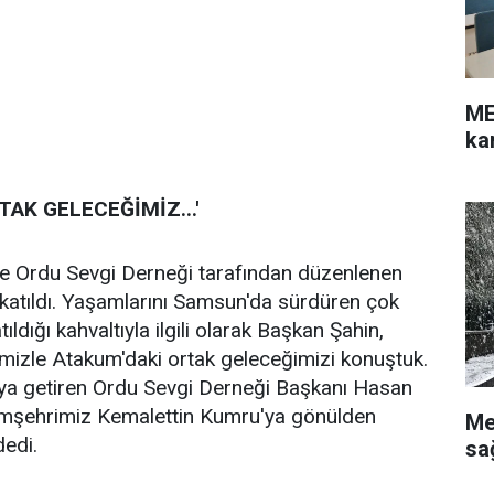
ME
ka
AK GELECEĞİMİZ...'
se Ordu Sevgi Derneği tarafından düzenlenen
katıldı. Yaşamlarını Samsun'da sürdüren çok
ıldığı kahvaltıyla ilgili olarak Başkan Şahin,
mizle Atakum'daki ortak geleceğimizi konuştuk.
aya getiren Ordu Sevgi Derneği Başkanı Hasan
emşehrimiz Kemalettin Kumru'ya gönülden
Me
edi.
sa