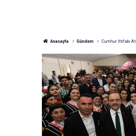
Anasayfa
Gündem
Cumhur İttifakı A