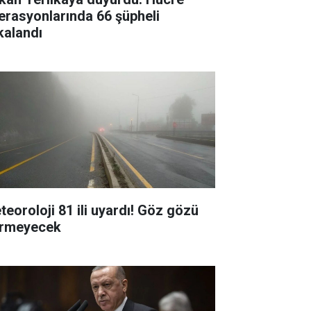
erasyonlarında 66 şüpheli
kalandı
teoroloji 81 ili uyardı! Göz gözü
rmeyecek