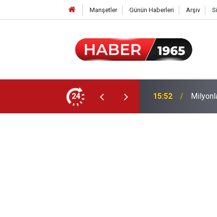
Manşetler
Günün Haberleri
Arşiv
S
24
15:52
Milyonl