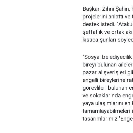
Başkan Zihni Şahin, 
projelerini anlattı v
destek istedi. "Ataku
şeffaflık ve ortak ak
kısaca şunları söyled
"Sosyal belediyecili
bireyi bulunan ailele
pazar alışverişleri gi
engelli bireylerine r
görevlileri bulunan 
ve sokaklarında enge
yaya ulaşımlarını en
tamamlayabilmeleri iç
tasarımlarımız 'Eng