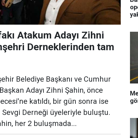
op
ya
fakı Atakum Adayı Zihni
mşehri Derneklerinden tam
hir Belediye Başkanı ve Cumhur
 Başkan Adayı Zihni Şahin, önce
Me
gö
ecesi'ne katıldı, bir gün sonra ise
 Sevgi Derneği üyeleriyle buluştu.
hin, her 2 buluşmada...