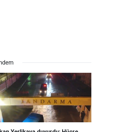
ndem
kan Yerlikaya duyurdu: Hücre