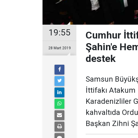
19:55
Cumhur İtti
Şahin'e He
28 Mart 2019
destek
Samsun Büyükşe
İttifakı Atakum
Karadenizliler G
kahvaltıda Ordu
Başkan Zihni Şa