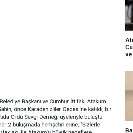
Ate
Cu
ve
elediye Başkanı ve Cumhur İttifakı Atakum
hin, önce Karadenizliler Gecesi'ne katıldı, bir
tıda Ordu Sevgi Derneği üyeleriyle buluştu.
her 2 buluşmada hemşehrilerine, "Sizlerle
Ba
 ortak akıl ile Atakum'u büyük hedeflere