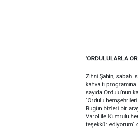
'ORDULULARLA ORT
Zihni Şahin, sabah i
kahvaltı programına 
sayıda Ordulu'nun kat
"Ordulu hemşehrileri
Bugün bizleri bir ar
Varol ile Kumrulu h
teşekkür ediyorum" d