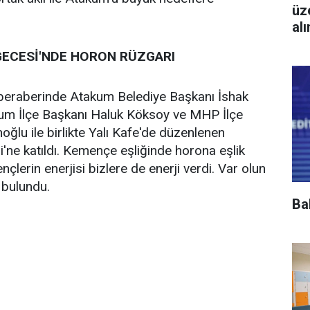
üz
al
GECESİ'NDE HORON RÜZGARI
 beraberinde Atakum Belediye Başkanı İshak
kum İlçe Başkanı Haluk Köksoy ve MHP İlçe
ğlu ile birlikte Yalı Kafe'de düzenlenen
i'ne katıldı. Kemençe eşliğinde horona eşlik
nçlerin enerjisi bizlere de enerji verdi. Var olun
 bulundu.
Ba