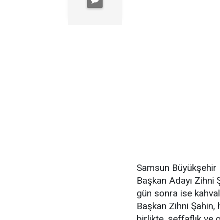
Samsun Büyükşehir B
Başkan Adayı Zihni Şa
gün sonra ise kahval
Başkan Zihni Şahin, 
birlikte, şeffaflık ve