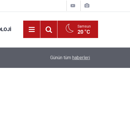
Samsun
LOJI
20 °C
13:53
Fahiş fiyatlar nedeniyle işletmelere 101 milyon l
Günün tüm
haberleri