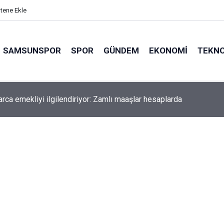
itene Ekle
SAMSUNSPOR
SPOR
GÜNDEM
EKONOMI
TEKNO
arca emekliyi ilgilendiriyor: Zamlı maaşlar hesaplarda