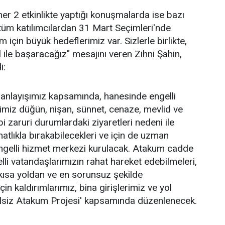
her 2 etkinlikte yaptığı konuşmalarda ise bazı
e tüm katılımcılardan 31 Mart Seçimleri'nde
m için büyük hedeflerimiz var. Sizlerle birlikte,
ıl ile başaracağız" mesajını veren Zihni Şahin,
i:
k anlayışımız kapsamında, hanesinde engelli
rimiz düğün, nişan, sünnet, cenaze, mevlid ve
bi zaruri durumlardaki ziyaretleri nedeni ile
ahatlıkla bırakabilecekleri ve için de uzman
engelli hizmet merkezi kurulacak. Atakum cadde
lli vatandaşlarımızın rahat hareket edebilmeleri,
 kısa yoldan ve en sorunsuz şekilde
in kaldırımlarımız, bina girişlerimiz ve yol
elsiz Atakum Projesi' kapsamında düzenlenecek.