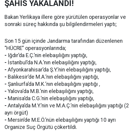
ŞAHIS YAKALANDI!
Bakan Yerlikaya illere göre yürütülen operasyonlar ve
sonraki süreç hakkında şu bilgilendirmeleri yaptı;
Son 15 gün içinde Jandarma tarafından düzenlenen
“HÜCRE” operasyonlarında;
-
Iğdır’da E.Ç.’nin elebaşılığını yaptığı,
-
İstanbul’da N.A.’nın elebaşılığını yaptığı,
-
Afyonkarahisar’da Ş.Y.’nin elebaşılığını yaptığı,
-
Balıkesir’de M.A.’nın elebaşılığını yaptığı,
-
Şanlıurfa’da M.K.‘nın elebaşılığını yaptığı ,
-
Yalova‘da M.B.’nin elebaşılığını yaptığı,
-
Manisa’da C.G.’nin elebaşılığını yaptığı,
-
Antalya’da M.Y.’nin ve M.A.Ç.’nin elebaşılığını yaptığı (2
ayrı örgüt)
-
Mersin’de M.E.Ö.’nün elebaşılığını yaptığı 10 ayrı
Organize Suç Örgütü çökertildi.