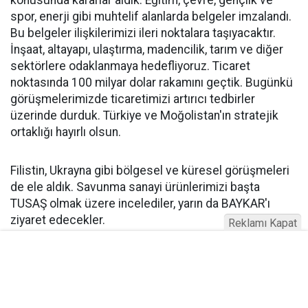
konusunda kararlar aldık. Eğitim, çevre, gençlik ve
spor, enerji gibi muhtelif alanlarda belgeler imzalandı.
Bu belgeler ilişkilerimizi ileri noktalara taşıyacaktır.
İnşaat, altayapı, ulaştırma, madencilik, tarım ve diğer
sektörlere odaklanmaya hedefliyoruz. Ticaret
noktasında 100 milyar dolar rakamını geçtik. Bugünkü
görüşmelerimizde ticaretimizi artırıcı tedbirler
üzerinde durduk. Türkiye ve Moğolistan'ın stratejik
ortaklığı hayırlı olsun.
Filistin, Ukrayna gibi bölgesel ve küresel görüşmeleri
de ele aldık. Savunma sanayi ürünlerimizi başta
TUSAŞ olmak üzere incelediler, yarın da BAYKAR'ı
ziyaret edecekler.
Reklamı Kapat
"GAZZE HALKINA KARŞI SORUMLULUĞU YERİNE
GETİRMELİDİR!"