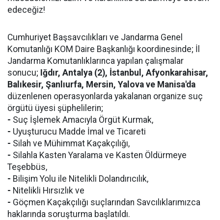
edeceğiz!
Cumhuriyet Başsavcılıkları ve Jandarma Genel
Komutanlığı KOM Daire Başkanlığı koordinesinde; İl
Jandarma Komutanlıklarınca yapılan çalışmalar
sonucu;
Iğdır, Antalya (2), İstanbul, Afyonkarahisar,
Balıkesir, Şanlıurfa, Mersin, Yalova ve Manisa'da
düzenlenen operasyonlarda yakalanan organize suç
örgütü üyesi şüphelilerin;
-
Suç İşlemek Amacıyla Örgüt Kurmak,
-
Uyuşturucu Madde İmal ve Ticareti
-
Silah ve Mühimmat Kaçakçılığı,
-
Silahla Kasten Yaralama ve Kasten Öldürmeye
Teşebbüs,
-
Bilişim Yolu ile Nitelikli Dolandırıcılık,
-
Nitelikli Hırsızlık ve
-
Göçmen Kaçakçılığı suçlarından Savcılıklarımızca
haklarında soruşturma başlatıldı.