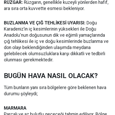
RÜZGAR:
Rüzgarın, genellikle kuzeyli yönlerden hafif,
ara sıra orta kuvvette esmesi bekleniyor.
BUZLANMA VE ÇIĞ TEHLİKESİ UYARISI:
Doğu
Karadeniz’in iç kesimlerinin yüksekleri ile Doğu
Anadolu'nun doğusunun dik ve eğimli yamaçlarında
çığ tehlikesi ile iç ve doğu kesimlerinde buzlanma ve
don olayı beklendiğinden ulaşımda meydana
gelebilecek olumsuzluklara karşı dikkatli ve tedbirli
olunması gerekmektedir.
BUGÜN HAVA NASIL OLACAK?
Tüm bunların yanı sıra bölgelere göre beklenen hava
durumu şöyleydi;
MARMARA
Parçalı ve az bulutlu geçeceği tahmin ediliyor. Bölge