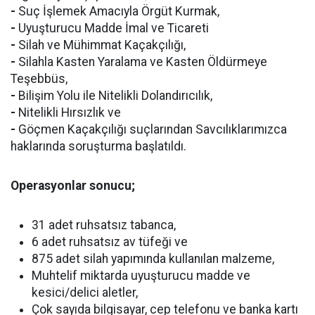
-
Suç İşlemek Amacıyla Örgüt Kurmak,
-
Uyuşturucu Madde İmal ve Ticareti
-
Silah ve Mühimmat Kaçakçılığı,
-
Silahla Kasten Yaralama ve Kasten Öldürmeye
Teşebbüs,
-
Bilişim Yolu ile Nitelikli Dolandırıcılık,
-
Nitelikli Hırsızlık ve
-
Göçmen Kaçakçılığı suçlarından Savcılıklarımızca
haklarında soruşturma başlatıldı.
Operasyonlar sonucu;
31 adet ruhsatsız tabanca,
6 adet ruhsatsız av tüfeği ve
875 adet silah yapımında kullanılan malzeme,
Muhtelif miktarda uyuşturucu madde ve
kesici/delici aletler,
Çok sayıda bilgisayar, cep telefonu ve banka kartı