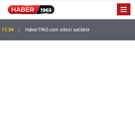
Milyonlarca emekliyi ilgilendiriyor: Zamlı maaşlar
15:52
hesaplarda