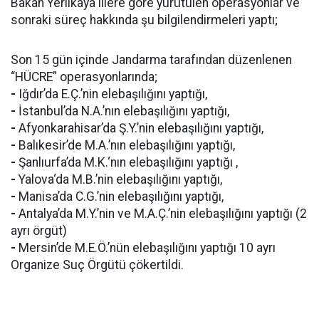
Bakan Yerlikaya illere göre yürütülen operasyonlar ve
sonraki süreç hakkında şu bilgilendirmeleri yaptı;
Son 15 gün içinde Jandarma tarafından düzenlenen
“HÜCRE” operasyonlarında;
-
Iğdır’da E.Ç.’nin elebaşılığını yaptığı,
-
İstanbul’da N.A.’nın elebaşılığını yaptığı,
-
Afyonkarahisar’da Ş.Y.’nin elebaşılığını yaptığı,
-
Balıkesir’de M.A.’nın elebaşılığını yaptığı,
-
Şanlıurfa’da M.K.‘nın elebaşılığını yaptığı ,
-
Yalova‘da M.B.’nin elebaşılığını yaptığı,
-
Manisa’da C.G.’nin elebaşılığını yaptığı,
-
Antalya’da M.Y.’nin ve M.A.Ç.’nin elebaşılığını yaptığı (2
ayrı örgüt)
-
Mersin’de M.E.Ö.’nün elebaşılığını yaptığı 10 ayrı
Organize Suç Örgütü çökertildi.