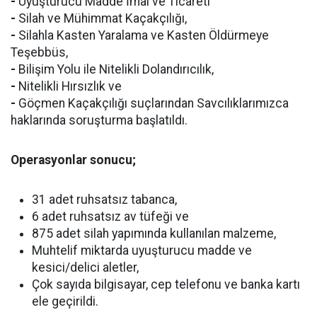
-
Uyuşturucu Madde İmal ve Ticareti
-
Silah ve Mühimmat Kaçakçılığı,
-
Silahla Kasten Yaralama ve Kasten Öldürmeye
Teşebbüs,
-
Bilişim Yolu ile Nitelikli Dolandırıcılık,
-
Nitelikli Hırsızlık ve
-
Göçmen Kaçakçılığı suçlarından Savcılıklarımızca
haklarında soruşturma başlatıldı.
Operasyonlar sonucu;
31 adet ruhsatsız tabanca,
6 adet ruhsatsız av tüfeği ve
875 adet silah yapımında kullanılan malzeme,
Muhtelif miktarda uyuşturucu madde ve
kesici/delici aletler,
Çok sayıda bilgisayar, cep telefonu ve banka kartı
ele geçirildi.